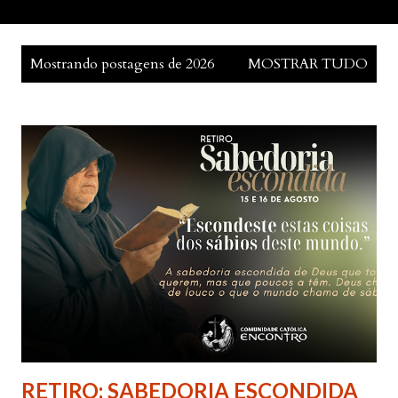
P
Mostrando postagens de 2026
MOSTRAR TUDO
o
s
t
a
g
e
n
s
RETIRO: SABEDORIA ESCONDIDA