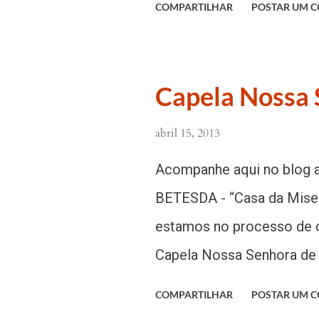
COMPARTILHAR
POSTAR UM 
que vai se revelando e po
este é o tema do primeiro
pate...
alcançarmos sem medo o 
preparado. ASSISTA A CH
Capela Nossa 
acontecerá no dia 18 de Ab
abril 15, 2013
Centro de Prevenção e E
BETESDA, localizado em S
Acompanhe aqui no blog a
comemoração, super difere
BETESDA - “Casa da Miseri
Venha FESTEJAR com a ge
estamos no processo de c
DECOLAR” TAMO JUNTO! 
Capela Nossa Senhora de
EJ
exuberante natureza e da
COMPARTILHAR
POSTAR UM 
poderemos também entoar