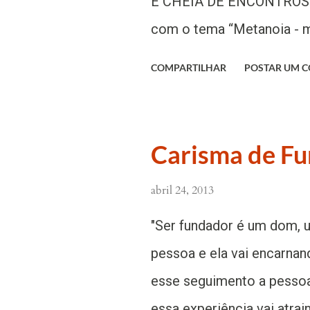
É CHEIA DE ENCONTROS 
com o tema “Metanoia - 
BETESDA 04/05 Aniversári
COMPARTILHAR
POSTAR UM 
Comunidade Encontro) 11
Jovem em Presidente Ken
Comunidade Santa Rita (
Carisma de F
Graças/IBC) - 19:30h 17 a
abril 24, 2013
25/05 Missão FORMAÇÃO 
06/06 Espaço Jovem – S
"Ser fundador é um dom, 
o missionário Daniel Sad
pessoa e ela vai encarnan
ARRAIÁ DO BENTÃO – Fes
esse seguimento a pessoa
com início às 19:00h do s
essa experiência vai atra