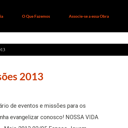
ia
O Que Fazemos
Associe-se a essa Obra
013
sões 2013
rio de eventos e missões para os
enha evangelizar conosco! NOSSA VIDA