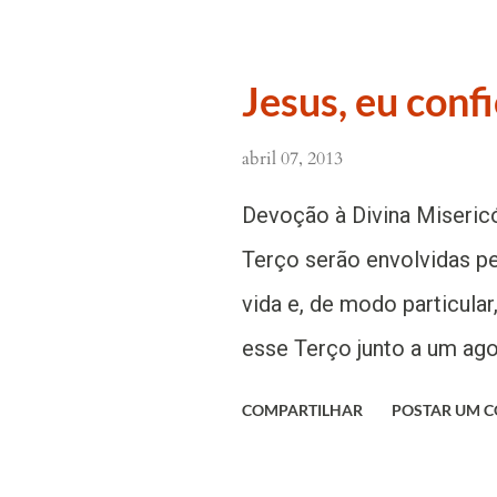
Betesda pretende ser Terri
adoramos Jesus no Hóstia
Jesus, eu conf
Jesus vive e reina envolv
abril 07, 2013
aproximam. Esta Capela, as
será local de ENCONTRO c
Devoção à Divina Miseric
bênçãos e intercessão d
Terço serão envolvidas pe
também pode ajudar a con
vida e, de modo particular,
(28) 3518 6909 / 3518 69
esse Terço junto a um agon
contato@comunidadeenc
misericórdia insondável en
COMPARTILHAR
POSTAR UM 
Santa Faustina - Diário nº
Minha misericórdia espec