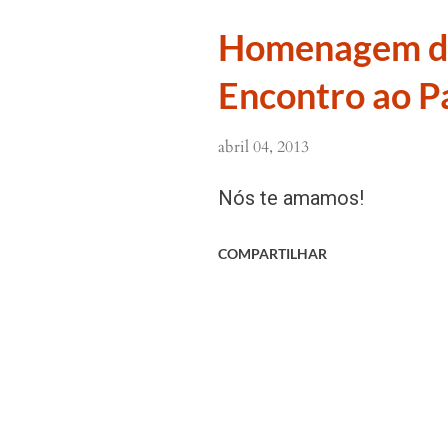
por um breve tempo, refle
Homenagem d
especialmente sobre o a
Encontro ao P
momento da agonia. Esta 
Mundo inteiro. Permitirei 
abril 04, 2013
Nessa hora nada negarei 
Nós te amamos!
Paixão...” (Diário nº 132
COMPARTILHAR
Divina Misericórdia