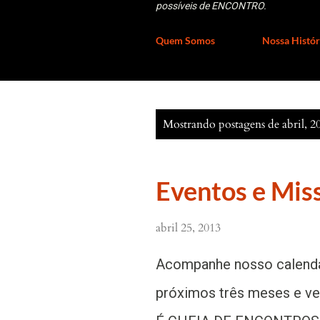
possíveis de ENCONTRO.
Quem Somos
Nossa Histór
P
Mostrando postagens de abril, 2
o
s
Eventos e Mis
t
a
abril 25, 2013
g
e
Acompanhe nosso calendá
n
próximos três meses e v
s