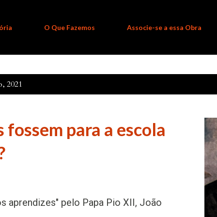
ória
O Que Fazemos
Associe-se a essa Obra
o, 2021
ês fossem para a escola
?
s aprendizes" pelo Papa Pio XII, João