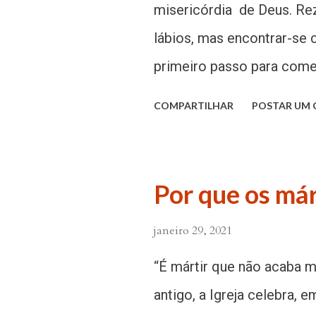
Tenham sempre alegria e s
misericórdia de Deus. Re
certamente a tonalidade 
lábios, mas encontrar-se
tirada da fonte da oração
primeiro passo para começa
concretizou de modo muit
lição do Senhor: “Tu, quan
COMPARTILHAR
POSTAR UM
ele fazia palhaça...
porta e ora ao teu Pai qu
oração consiste em um en
que haja duas presenças: 
Por que os má
indica Jesus, ao ensinar a
janeiro 29, 2021
“Tu, quando orares, entra 
Pai que está no escondido”
“É mártir que não acaba ma
é indispensável ao encon
antigo, a Igreja celebra, 