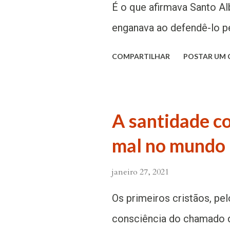
celebrar, recordar e invoc
É o que afirmava Santo Al
perdemos contato com os 
enganava ao defendê-lo pe
martírio”, por assim dize
seu caráter taciturno e, 
COMPARTILHAR
POSTAR UM
vivemos em um tempo de.
apelido de “boi mudo”. Se
tornado frade Pregador T
Condes, Aquino, no castel
A santidade c
unidos, por vínculos de pa
mal no mundo
pai, Landolfo, queria que
Montecassino, pensando s
janeiro 27, 2021
gentil do filho e com seu
Os primeiros cristãos, pel
Tomás quis tornar-se frad
consciência do chamado d