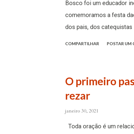
Bosco foi um educador in
comemoramos a festa daq
dos pais, dos catequista
no dia 16 de agosto de 1
COMPARTILHAR
POSTAR UM
Itália. Foi ordenado padre
previsto num sonho durant
ministério era consagrar-
O primeiro pa
no Oratório de São Franci
rezar
material e acima de tudo e
foi um educador incompará
janeiro 30, 2021
de exemplo aos pais e a 
Toda oração é um relaci