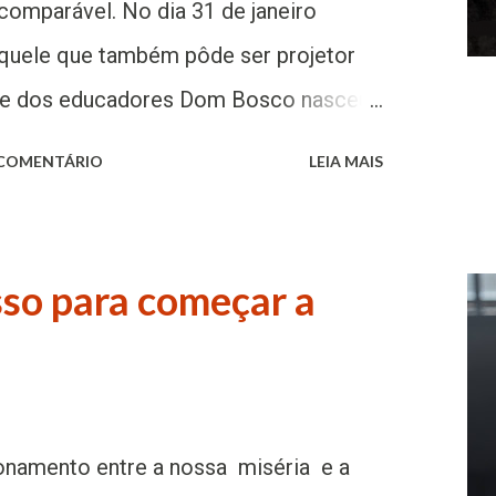
comparável. No dia 31 de janeiro
uele que também pôde ser projetor
s e dos educadores Dom Bosco nasceu
815 numa pequena aldeia no norte da
 COMENTÁRIO
LEIA MAIS
 no dia 5 de junho de 1841. Como tinha
e a sua juventude, a essência do seu
se aos jovens, que acolheu às centenas
sso para começar a
sco de Sales para salvá-los da miséria
spiritual em que eles tinham caído. Ele
vel e continua hoje em dia servindo
todos os que trabalham com crianças.
onamento entre a nossa miséria e a