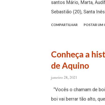
maioria das pessoas reduz
santos Mário, Marta, Audí
palavras, ou seja, à oraçã
Sebastião (20), Santa Inê
primeiro nível de oração, 
(22). Atualmente, conserv
COMPARTILHAR
POSTAR UM
entanto, antes mesmo de..
apenas a memória de Sant
antiga oração eucarística
que a liturgia atual tenha
Conheça a his
do calendário, todo catól
de Aquino
mártires de sua fé atravé
Romano. Em dois mil anos 
janeiro 28, 2021
que testemunharam Cristo
“Vocês o chamam de boi m
que, para cada dia do ano
boi vai berrar tão alto, qu