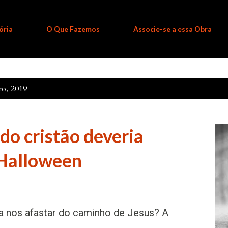
ória
O Que Fazemos
Associe-se a essa Obra
o, 2019
do cristão deveria
 Halloween
 nos afastar do caminho de Jesus? A