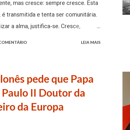
nte, mas cresce: sempre cresce. Esta
 é transmitida e tenta ser comunitária.
izar a alma, justifica-se. Cresce,
advertiu o Papa Francisco em abril de
 COMENTÁRIO
LEIA MAIS
s que precisamos saber sobre o
o nome A Solenidade de Todos os
ia 1º de novembro e é celebrada na
lonês pede que Papa
Por isso, a noite de 31 de outubro, no
Paulo II Doutor da
 “All hallow’s eve” (véspera de todos
eiro da Europa
ta expressão virou “Halloween”. 2. As
 a.C., os celtas do norte da Europa