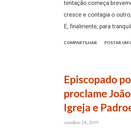
tentação começa breveme
cresce e contagia o outro,
E, finalmente, para tranquil
contagia e se justifica” , 
COMPARTILHAR
POSTAR UM
2014. A seguir, os 8 dado
Halloween: 1. A origem d
Santos é comemorada no d
Episcopado po
Igreja desde às vésperas. 
proclame João 
inglês antigo, era chamada
Igreja e Padro
os santos). Mais tarde, es
raízes celtas No século VI
outubro 24, 2019