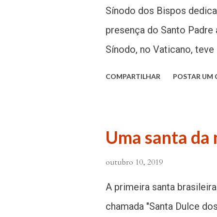
do coro e orquestra “Palma
Sínodo dos Bispos dedica
homilia, o Papa usou o su
presença do Santo Padre 
pronome todos, extraídos d
Sínodo, no Vaticano, teve
testemunho de milhares de 
reflexão nesta segunda-fe
COMPARTILHAR
POSTAR UM
Jesús Mejia Giraldo, arce
como tema “Nossa missão:
palavras dom Mejia record
Uma santa da 
teve o privilégio de esta
outubro 10, 2019
Allamano, fundador do Inst
leu a seguinte frase: "Pri
A primeira santa brasilei
Quando cheguei à casa do 
chamada "Santa Dulce dos 