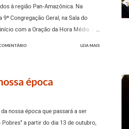
rito e Urubichà”, da Bolívia. Na
dos à região Pan-Amazônica. Na
bstantivo monte, o verbo subir e o
a 9ª Congregação Geral, na Sala do
as leituras do dia, para encorajar o
 início com a Oração da Hora Média. A
...
ira foi proposta por dom Omar de
 COMENTÁRIO
LEIA MAIS
bispo de Florencia, Colômbia que teve
 ser Santos”. No início das suas
ou que no último dia 3 de outubro, ele
nossa época
r perto do túmulo do Beato José
ituto Missionário da Consolata. Ali ele
meiro Santos e depois missionários".
ra da nossa época que passará a ser
Instituto Missionário da Consolata, em
Pobres" a partir do dia 13 de outubro,