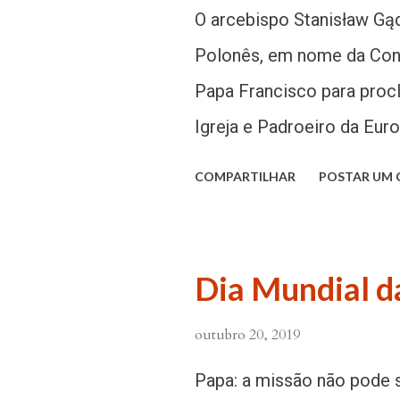
celebravam o fim de ano 
O arcebispo Stanisław Gą
festividade do sol, inicia
Polonês, em nome da Conf
marcava o fim do verão e 
Papa Francisco para proc
naquela noite o deus da m
Igreja e Padroeiro da Eur
cardeal Stanisław Dziwis
COMPARTILHAR
POSTAR UM
“Europa Christi”, realizad
Em 2020 será celebrado o
João Paulo II e o 15° an
Dia Mundial d
essas importantes recorrên
outubro 20, 2019
Igreja universal, o arceb
Pontificado do Papa polo
Papa: a missão não pode