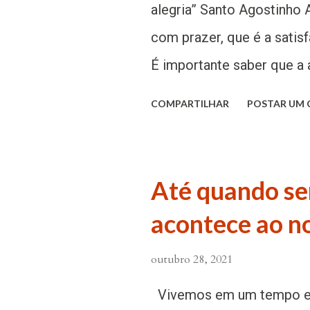
cf. 5,18; 10,30.33). Em t
alegria” Santo Agostinho 
Mãe do Emanuel, que signi
com prazer, que é a satis
Mãe de Deus e Theotókos 
É importante saber que a 
um antigo testemunho escr
nós. As coisas nos dão pr
COMPARTILHAR
POSTAR UM
Maria com esta oração: “S
que é a felicidade da alma
espírito cultivado pela be
é a alegria cristã, brota 
Até quando se
romanos: “Sede alegres na
acontece ao n
perseverantes na oração.
chorai com os que choram
outubro 28, 2021
recomenda três remédios c
Vivemos em um tempo em