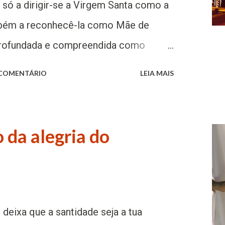
 só a dirigir-se a Virgem Santa como a
bém a reconhecê-la como Mãe de
aprofundada e compreendida como
da fé da Igreja, já desde os primeiros
 COMENTÁRIO
LEIA MAIS
é ser solenemente proclamada pelo
431. Na primeira comunidade cristã,
discípulos a consciência de que Jesus
 da alegria do
a bem mais claro que Maria é a
 Trata-se de um título que não
os textos evangélicos, embora eles
” e afirmem que Ele é Deus (Jo 20,28;
, deixa que a santidade seja a tua