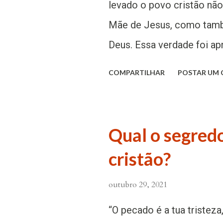
levado o povo cristão não
Mãe de Jesus, como tam
Deus. Essa verdade foi 
pertencente ao patrimônio 
COMPARTILHAR
POSTAR UM
séculos da era cristã, at
Concílio de Éfeso no ano 
enquanto cresce entre os 
Qual o segredo
é o Filho de Deus, result
cristão?
Theotókos, a Mãe de Deus.
aparece explicitamente n
outubro 29, 2021
recordem “a Mãe de Jesus
“O pecado é a tua tristeza