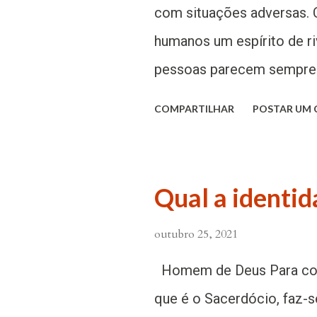
e oração. Em primeiro lug
com situações adversas. 
virtude teologal, vem de 
humanos um espírito de r
força; Ele comanda o mun
pessoas parecem sempre es
essa esperança traz a vid
vantagens em cima das ou
COMPARTILHAR
POSTAR UM
su...
encontramos pessoas que s
assim como as desiguald
delas. Em contra partida
Qual a identid
diante de tantos problema
outubro 25, 2021
transformar esse tipo de r
nossas casas, seja para n
Homem de Deus Para com
que realmente acontece 
que é o Sacerdócio, faz-s