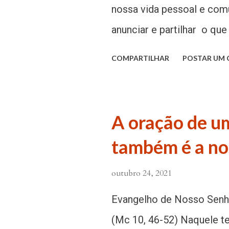
da nova e eterna Aliança 
nossa vida pessoal e com
Jesus Cristo é apresenta
anunciar e partilhar o qu
os homens, Ele que se ent
com os seus discípulos, a
COMPARTILHAR
POSTAR UM
6). O sacerdote,...
mistério da Encarnação, 
mostram-nos até que pon
assume as nossas alegrias
A oração de u
angústias (cf. Conc. Ecum.
também é a no
22). Tudo, em Cristo, no
a sua necessidade de red
outubro 24, 2021
nos chama a sentirmo-nos 
Evangelho de Nosso Senh
saídas dos caminhos e co
(Mc 10, 46-52) Naquele te