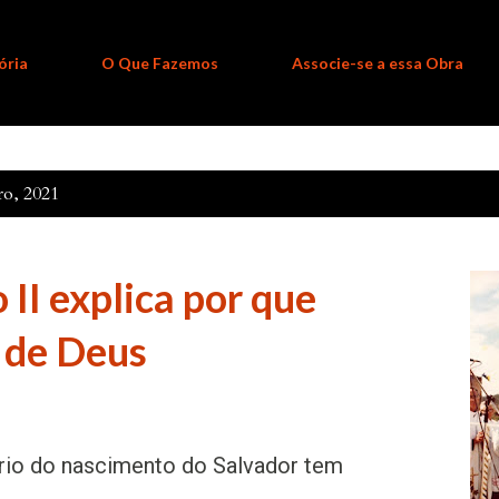
ória
O Que Fazemos
Associe-se a essa Obra
o, 2021
 II explica por que
 de Deus
rio do nascimento do Salvador tem