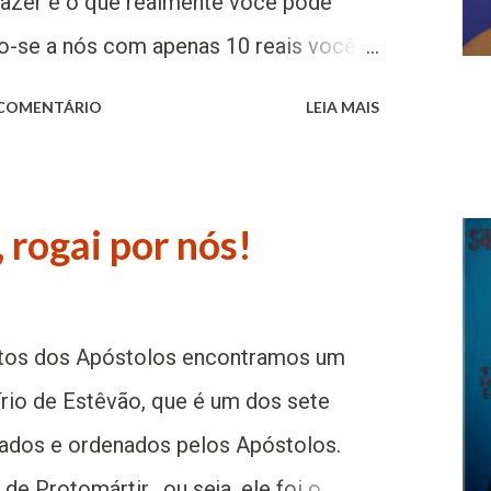
fazer é o que realmente você pode
ido-se a nós com apenas 10 reais você
portas, proporciona o conhecimento,
 COMENTÁRIO
LEIA MAIS
unidade Encontro lança esta campanha
a é 10! Possibilite vias largas aos
am autores de uma nova história.
 rogai por nós!
:
om/esenosunirmos
Atos dos Apóstolos encontramos um
írio de Estêvão, que é um dos sete
ados e ordenados pelos Apóstolos.
e Protomártir, ou seja, ele foi o