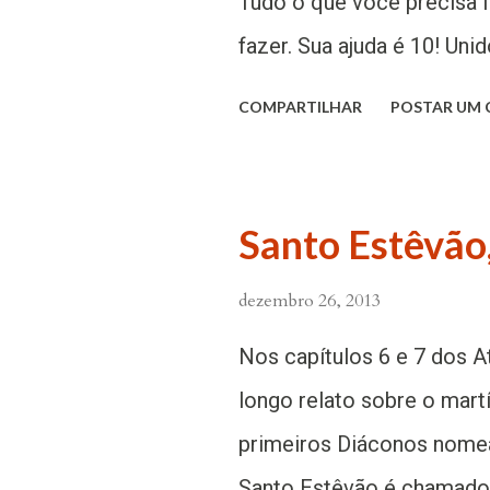
Tudo o que você precisa 
fazer. Sua ajuda é 10! Un
gera oportunidades, abre 
COMPARTILHAR
POSTAR UM
aponta o caminho. A Com
na certeza de que Sua ajud
jovens para que se assum
Santo Estêvão,
Junte-se a nós! Facebook
dezembro 26, 2013
https://www.facebook.c
Nos capítulos 6 e 7 dos 
longo relato sobre o mart
primeiros Diáconos nome
Santo Estêvão é chamado d