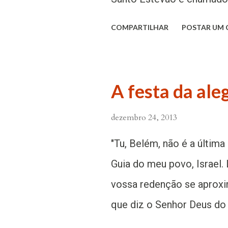
primeiro mártir de toda a 
COMPARTILHAR
POSTAR UM
entre o ano 31 e 36 da era 
dos Atos dos Apóstolos: 
poder, fazia prodígios e g
A festa da aleg
se então alguns da sinag
dezembro 24, 2013
Cirenenses e dos Alexandri
começaram a discutir com
"Tu, Belém, não é a última
sabedoria e ao Espírito c
Guia do meu povo, Israel. 
alguns homens que dissera
vossa redenção se aproxim
blasfematórias contra Mo
que diz o Senhor Deus do
povo e os Anciãos e Escr
antífonas das Laudes ness