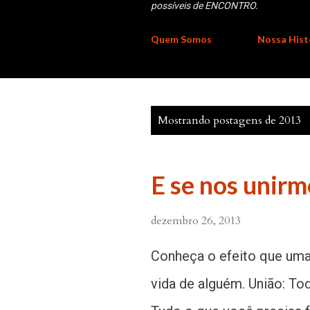
possíveis de ENCONTRO.
Quem Somos
Nossa Hist
P
Mostrando postagens de 2013
o
s
E se nos unirm
t
a
dezembro 26, 2013
g
e
Conheça o efeito que uma 
n
vida de alguém. União: T
s