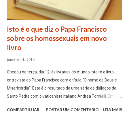
nele a mesma filiação de Deus que eu tenho e também vejo
nele seus ...
Isto é o que diz o Papa Francisco
sobre os homossexuais em novo
livro
janeiro 14, 2016
Chegou na terça, dia 12, às livrarias do mundo inteiro o livro-
entrevista do Papa Francisco com o título “O nome de Deus é
Misericórdia”. Este é o resultado de uma série de diálogos do
Santo Padre com o vaticanista italiano Andrea Tornielli. Entre
os diferentes temas mencionados pelo Pontífice neste livro,
COMPARTILHAR
POSTAR UM COMENTÁRIO
LEIA MAIS
ressalta a importância do Ano Santo da Misericórdia, iniciado
no dia 8 de dezembro de 2015. Diversos meios de comunicação
falaram deste texto e se centraram na pergunta que Tornielli