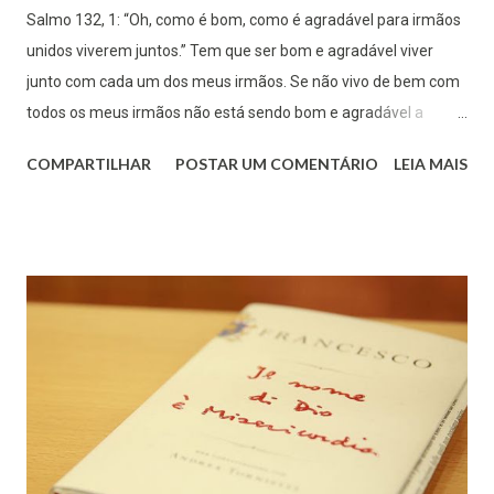
Salmo 132, 1: “Oh, como é bom, como é agradável para irmãos
unidos viverem juntos.” Tem que ser bom e agradável viver
junto com cada um dos meus irmãos. Se não vivo de bem com
todos os meus irmãos não está sendo bom e agradável a
minha convivência fraterna, não basta apenas “viver com o
COMPARTILHAR
POSTAR UM COMENTÁRIO
LEIA MAIS
meu irmão”, pois viver eu o posso fazer até com quem eu não
quero do meu lado, porém sem o menor comprometimento
com aquela pessoa “vivo” ao lado dela. Deus me chama a
conviver, “viver com” o meu irmão, não num sentido geográfico
mas em um sentido existencial. Meu irmão me ajuda a viver e
vivo com o meu irmão e por ele! É na convivência que
aprendemos a tolerar o nosso irmão. Quem é intolerante com
seu irmão apenas usufrui daquilo que ele tem de bom e logo o
descarta ou o deixa “funcionando”, como uma máquina em
modo automático. Tolerar é aceitar conviver, ouvir, aprender
com meu irmão, pois independente dos seus erros reconheço