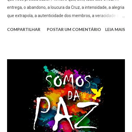
entrega, o abandono, a loucura da Cruz, a intensidade, a alegria
que extrapola, a autenticidade dos membros, a veracidade com
que testemunham, a verdade nas vocações, o olhar amoroso e
COMPARTILHAR
POSTAR UM COMENTÁRIO
LEIA MAIS
confiante da Igreja sobre essa forma de vida. Pois é, é tudo real
mesmo. Não dá pra brincar de entregar a vida. Uma virada
radical requer um chamado radical! A atitude vem pela
experiência e é nela que nós membros da Comunidade
Encontro tocamos a cada dia. O trabalho é concreto, os frutos
são visíveis. Aqui nossa loucura de dar tudo pelo Senhor se
fortalece com a solidez da formação, aprofundamos o
chamado e é lindo ver as pessoas se transformando no que
elas realmente são. A construção de homens e mulheres de
Deus se dá pela convivência diária, pela graça que se
movimenta constante, uma espiritualidade perene e autêntica.
Somos cumulados de um tesouro incalculável...