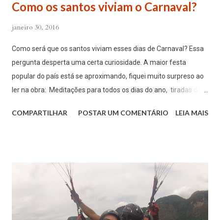
Como os santos viviam o Carnaval?
janeiro 30, 2016
Como será que os santos viviam esses dias de Carnaval? Essa
pergunta desperta uma certa curiosidade. A maior festa
popular do país está se aproximando, fiquei muito surpreso ao
ler na obra: Meditações para todos os dias do ano, tiradas das
obras ascéticas de Santo Afonso Maria de Ligório, do padre
COMPARTILHAR
POSTAR UM COMENTÁRIO
LEIA MAIS
Thiago Maria Cristini, reflexões sobre este doutor da Igreja a
respeito dessa festividade. Apresento essa reflexão para nos
ajudar a santificar este tempo, que, infelizmente, tem sido de
incentivo ao pecado por parte da mídia em geral. “Guarde a fé
ao teu amigo na sua pobreza, para que também te alegres
com ele nas suas riquezas” (Eclo 22,28). A partir deste
versículo, Santo Afonso nos ensina que, por este amigo, a
quem o Espírito Santo nos exorta a sermos fiéis no tempo da