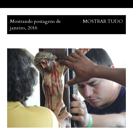
P
Mostrando postagens de
MOSTRAR TUDO
o
janeiro, 2016
s
t
a
g
e
n
s