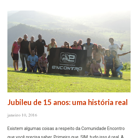
fez a respeito dos homossexuais. A seguir a pergunta do
vaticanista e a resposta completa do Papa: Tornielli: Posso lhe
perguntar sobre sua experiência como confessor de
homossexuais? Na coletiva de imprensa no voo de retorno do
Rio de Janeiro à Roma, você disse a famosa frase: ‘Quem sou
eu para julgar?’. Papa Francisco: Naquela ocasião disse isto: Se
uma pessoa for gay e busca o Senhor e está disposto a isso,
quem sou eu para julgá-la? Estava parafraseando com
o Catecismo da I...
Jubileu de 15 anos: uma história real
janeiro 10, 2016
Existem algumas coisas a respeito da Comunidade Encontro
que você precisa saber. Primeiro que, SIM, tudo isso é real. A