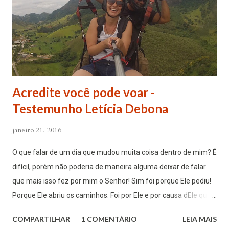
sua pobreza, podemos entender Jesus Cristo, que
especialmente nestes dias de folia é deixado sozinho pelos
homens ingratos e como que reduzido à extrema penúria. Se
um só pecado, como dizem as Sagradas ...
Acredite você pode voar -
Testemunho Letícia Debona
janeiro 21, 2016
O que falar de um dia que mudou muita coisa dentro de mim? É
difícil, porém não poderia de maneira alguma deixar de falar
que mais isso fez por mim o Senhor! Sim foi porque Ele pediu!
Porque Ele abriu os caminhos. Foi por Ele e por causa dEle que
cheguei a esse ponto! Muitas vezes escutei de meu pai
COMPARTILHAR
1 COMENTÁRIO
LEIA MAIS
fundador que ele nos achava, nós da Comunidade, muito