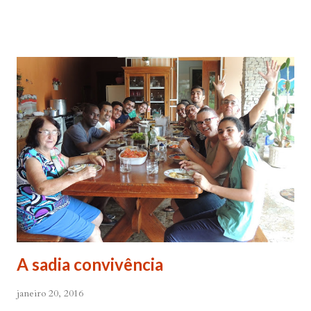
normais; que não surpreendíamos uns aos outros, que não
vivíamos e experimentávamos a liberdade que Deus nos
chama. Chegou a falar em um dia de partilha que gostaria de
ver-nos fazendo tantas coisas inesperadas a ponto de um dia
ligarmos para ele e falarmos que estávamos no Pico da
Bandeira, que estávamos preparados para fazer qualquer
coisa bem louca e inesperada, menos pecado... Claro! Rs...
Fazermos coisas novas! Não vamos conseguir evangelizar a
juventude seguindo padrões! Nosso povo tem sede de
novidade e nós também temos! Precisamos nos lançar! Num
domingo das minhas férias, enquanto adorava meu Senhor,
essas falas do C...
A sadia convivência
janeiro 20, 2016