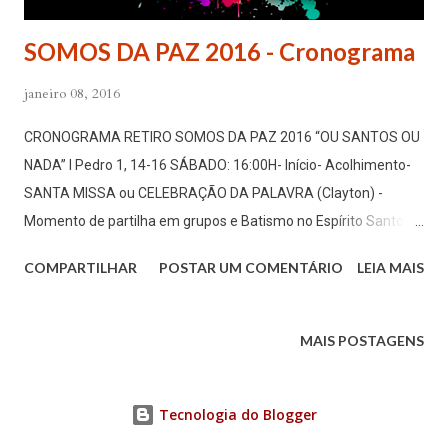
SOMOS DA PAZ 2016 - Cronograma
janeiro 08, 2016
CRONOGRAMA RETIRO SOMOS DA PAZ 2016 “OU SANTOS OU
NADA” I Pedro 1, 14-16 SÁBADO: 16:00H- Início- Acolhimento-
SANTA MISSA ou CELEBRAÇÃO DA PALAVRA (Clayton) -
Momento de partilha em grupos e Batismo no Espírito Santo
19:30H- Santa Missa com Frei Sergio DOMINGO: 07:00 H às
COMPARTILHAR
POSTAR UM COMENTÁRIO
LEIA MAIS
08:00- Café/Preparação para Santa Missa 08:00H- SANTA
MISSA – Pe. Gildésio 09:00H- Pequeno intervalo 09:20H-
Pequena animação/Testemunho da Raquel 11:00H- Intervalo
MAIS POSTAGENS
11:30H- Pequena animação/Pregação “SEGREDOS SEM FIM”-
Raquel 13:00H- Almoço 14:00H- Animação/Oração 14:30H-
Tecnologia do Blogger
Pregação: “VIRTUDES, MARCAS DE SANTIDADE.” Virtudes
teologais, cardeais, morais. Carolina. 15:30H- Intervalo 16:00H-