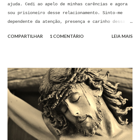
ajuda. Cedi ao apelo de minhas carências e agora
sou prisioneiro desse relacionamento. Sinto-me
dependente da atenção, presença e carinho dessa
pessoa. Senhor, não encontro forças em mim mesmo
COMPARTILHAR
1 COMENTÁRIO
LEIA MAIS
para me libertar da influência dessas tentações. A
toda hora esses pensamentos e sentimentos de
paixão e desejo me invadem. Não consigo me livrar
deles, pois o meu coração não me obedece. A
tentação me venceu. E confesso a minha culpa por
ter cedido às suas insinuações me deixando
envolver. Mas, neste momento, eu me agarro com
todas as minhas forças ao poder de Tua Santa Cruz.
Jesus, eu suplico que o Senhor ordene a todas as
forças espirituais malignas que me amarram e
atormentam por meio desses sentimentos para que se
afastem de mim juntamente com todas as suas