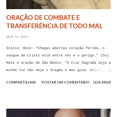
tentações. Senhor Jesus, a partir de agora eu não
quero mais me deixar arrastar por esses espíritos
ORAÇÃO DE COMBATE E
de impotência, de apego, de escravidão
TRANSFERÊNCIA DE TODO MAL
sentimental, de devassidão, de adultério, de
louc...
abril 10, 2020
Início: Reze: “Chagas abertas coração ferido, o
sangue de Cristo está entre nós e o perigo.” (3x).
Reze a oração de São Bento: “A Cruz Sagrada seja a
minha luz não seja o dragão o meu guia. Retira-te
satanás nunca me aconselhes coisas vãs, é mau o
COMPARTILHAR
POSTAR UM COMENTÁRIO
LEIA MAIS
que me ofereces, bebe tu mesmo o teu veneno.” Reze
a pequena oração de exorcismo de Santo Antônio:
“Eis a cruz de Cristo! Fugi forças inimigas!
Venceu o Leão da tribo de Judá, A raiz de Davi!
Aleluia!” Proclame com fé e autoridade: “O Senhor