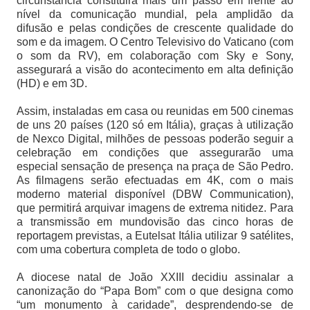
circunstância constituirá mais um passo em frente ao
nível da comunicação mundial, pela amplidão da
difusão e pelas condições de crescente qualidade do
som e da imagem. O Centro Televisivo do Vaticano (com
o som da RV), em colaboração com Sky e Sony,
assegurará a visão do acontecimento em alta definição
(HD) e em 3D.
Assim, instaladas em casa ou reunidas em 500 cinemas
de uns 20 países (120 só em Itália), graças à utilização
de Nexco Digital, milhões de pessoas poderão seguir a
celebração em condições que assegurarão uma
especial sensação de presença na praça de São Pedro.
As filmagens serão efectuadas em 4K, com o mais
moderno material disponível (DBW Communication),
que permitirá arquivar imagens de extrema nitidez. Para
a transmissão em mundovisão das cinco horas de
reportagem previstas, a Eutelsat Itália utilizar 9 satélites,
com uma cobertura completa de todo o globo.
A diocese natal de João XXIII decidiu assinalar a
canonização do “Papa Bom” com o que designa como
“um monumento à caridade”, desprendendo-se de