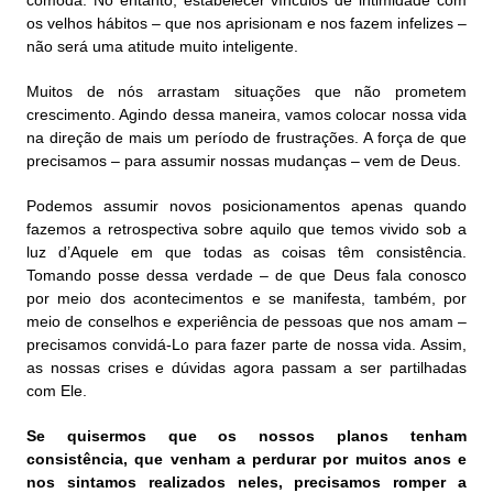
cômoda.
No entanto, estabelecer vínculos de intimidade
com
os velhos hábitos – que nos aprisionam e nos fazem infelizes –
não será uma atitude muito inteligente.
Muitos de nós arrastam situações que não prometem
crescimento. Agindo dessa maneira, vamos colocar nossa vida
na direção de mais um período de frustrações. A força de que
precisamos –
para assumir nossas mudanças
– vem de Deus.
Podemos assumir novos posicionamentos apenas quando
fazemos a retrospectiva sobre aquilo que temos vivido sob a
luz d’Aquele em que todas as coisas têm consistência.
Tomando posse dessa verdade – de que Deus fala conosco
por meio dos acontecimentos e se manifesta, também, por
meio de conselhos e experiência de pessoas que nos amam –
precisamos convidá-Lo para fazer parte de nossa vida. Assim,
as nossas crises e dúvidas agora passam a ser partilhadas
com Ele.
Se quisermos que os nossos planos tenham
consistência, que venham a perdurar por muitos anos e
nos sintamos realizados neles, precisamos romper a