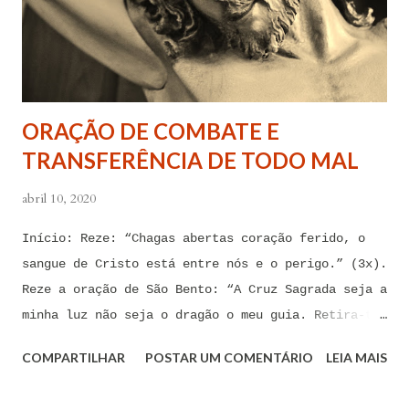
forças espirituais malignas que me amarram e
atormentam por meio desses sentimentos para que se
afastem de mim juntamente com todas as suas
tentações. Senhor Jesus, a partir de agora eu não
quero mais me deixar arrastar por esses espíritos
ORAÇÃO DE COMBATE E
de impotência, de apego, de escravidão
TRANSFERÊNCIA DE TODO MAL
sentimental, de devassidão, de adultério, de
louc...
abril 10, 2020
Início: Reze: “Chagas abertas coração ferido, o
sangue de Cristo está entre nós e o perigo.” (3x).
Reze a oração de São Bento: “A Cruz Sagrada seja a
minha luz não seja o dragão o meu guia. Retira-te
satanás nunca me aconselhes coisas vãs, é mau o
COMPARTILHAR
POSTAR UM COMENTÁRIO
LEIA MAIS
que me ofereces, bebe tu mesmo o teu veneno.” Reze
a pequena oração de exorcismo de Santo Antônio: