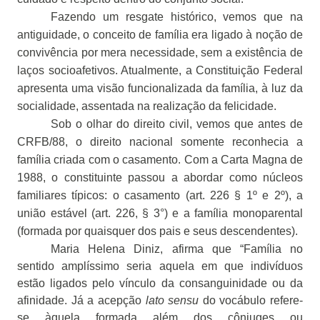
Fazendo um resgate histórico, vemos que na
antiguidade, o conceito de família era ligado à noção de
convivência por mera necessidade, sem a existência de
laços socioafetivos. Atualmente, a Constituição Federal
apresenta uma visão funcionalizada da família, à luz da
socialidade, assentada na realização da felicidade.
Sob o olhar do direito civil, vemos que antes de
CRFB/88, o direito nacional somente reconhecia a
família criada com o casamento. Com a Carta Magna de
1988, o constituinte passou a abordar como núcleos
familiares típicos: o casamento (art. 226 § 1º e 2º), a
união estável (art. 226, § 3°) e a família monoparental
(formada por quaisquer dos pais e seus descendentes).
Maria Helena Diniz, afirma que “Família no
sentido amplíssimo seria aquela em que indivíduos
estão ligados pelo vínculo da consanguinidade ou da
afinidade. Já a acepção
lato sensu
do vocábulo refere-
se àquela formada além dos cônjuges ou