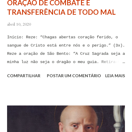
ORAÇÃO DE COMBATE E
de impotência, de apego, de escravidão
TRANSFERÊNCIA DE TODO MAL
sentimental, de devassidão, de adultério, de
louc...
abril 10, 2020
Início: Reze: “Chagas abertas coração ferido, o
sangue de Cristo está entre nós e o perigo.” (3x).
Reze a oração de São Bento: “A Cruz Sagrada seja a
minha luz não seja o dragão o meu guia. Retira-te
satanás nunca me aconselhes coisas vãs, é mau o
COMPARTILHAR
POSTAR UM COMENTÁRIO
LEIA MAIS
que me ofereces, bebe tu mesmo o teu veneno.” Reze
a pequena oração de exorcismo de Santo Antônio:
“Eis a cruz de Cristo! Fugi forças inimigas!
Venceu o Leão da tribo de Judá, A raiz de Davi!
Aleluia!” Proclame com fé e autoridade: “O Senhor
te confunda satã, confunda-te o Senhor.” (Zacarias
3,2) Reze: Ave Maria cheia de Graça... Oração: Eu