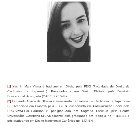
[1]
Yasmin Maia Viana é bacharel em Direito pela FDCI (Faculdade de Direito de
Cachoeiro de Itapemirim). Pós-graduada em Direito Eleitoral pela Damásio
Educacional. Advogada (OAB/ES 23.544).
[2]
Fernando Acácio de Oliveira é seminarista da Diocese de Cachoeiro de Itapemirim-
ES, licenciado em Filosofia pela FCS-ES, especialista em Comunicação Social pela
PUC-SP/SEPAC-Paulinas e pós-graduado em Sagrada Escritura pelo Centro
Universitário Claretiano-SP. Atualmente está graduando em Teologia no IFTES-ES e
pós-graduando em Direito Matrimonial Canônico no ISTA-BH.