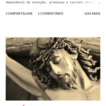
dependente da atenção, presença e carinho dessa
pessoa. Senhor, não encontro forças em mim mesmo
COMPARTILHAR
1 COMENTÁRIO
LEIA MAIS
para me libertar da influência dessas tentações. A
toda hora esses pensamentos e sentimentos de
paixão e desejo me invadem. Não consigo me livrar
deles, pois o meu coração não me obedece. A
tentação me venceu. E confesso a minha culpa por
ter cedido às suas insinuações me deixando
envolver. Mas, neste momento, eu me agarro com
todas as minhas forças ao poder de Tua Santa Cruz.
Jesus, eu suplico que o Senhor ordene a todas as
forças espirituais malignas que me amarram e
atormentam por meio desses sentimentos para que se
afastem de mim juntamente com todas as suas
tentações. Senhor Jesus, a partir de agora eu não
quero mais me deixar arrastar por esses espíritos