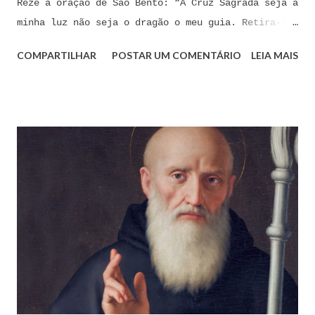
Reze a oração de São Bento: “A Cruz Sagrada seja a
minha luz não seja o dragão o meu guia. Retira-te
satanás nunca me aconselhes coisas vãs, é mau o
COMPARTILHAR
POSTAR UM COMENTÁRIO
LEIA MAIS
que me ofereces, bebe tu mesmo o teu veneno.” Reze
a pequena oração de exorcismo de Santo Antônio:
“Eis a cruz de Cristo! Fugi forças inimigas!
Venceu o Leão da tribo de Judá, A raiz de Davi!
Aleluia!” Proclame com fé e autoridade: “O Senhor
te confunda satã, confunda-te o Senhor.” (Zacarias
3,2) Reze: Ave Maria cheia de Graça... Oração: Eu
(diga seu nome completo), neste momento, coloco-me
na presença de meu Senhor, Rei e Salvador Jesus
Cristo, sob os cuidados e a intercessão de minha
Mãe Santíssima e Mãe do meu Senhor, a Virgem
Maria, debaixo da poderosa proteção de São Miguel
Arcanjo e do meu Anjo da Guarda, para combater