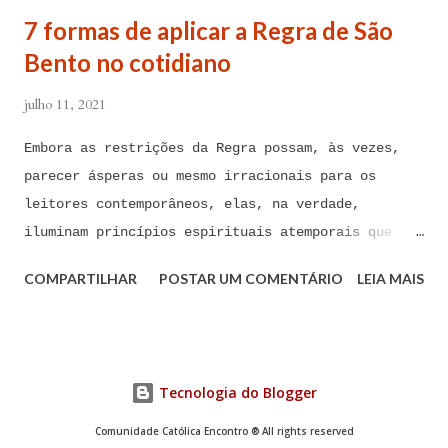
contra todas as forças do mal, ações, ataques,
7 formas de aplicar a Regra de São
contaminações, armadilhas, en...
Bento no cotidiano
julho 11, 2021
Embora as restrições da Regra possam, às vezes,
parecer ásperas ou mesmo irracionais para os
leitores contemporâneos, elas, na verdade,
iluminam princípios espirituais atemporais que
podem ser de imenso valor hoje em dia A Regra de
COMPARTILHAR
POSTAR UM COMENTÁRIO
LEIA MAIS
São Bento foi composta há mais de 1.500 anos por
São Bento de Núrsia, considerado o pai do
monaquismo ocidental. Embora as restrições da
Regra possam, às vezes, parecer ásperas ou mesmo
Tecnologia do Blogger
irracionais para os leitores contemporâneos, elas,
na verdade, iluminam princípios espirituais
Comunidade Católica Encontro ® All rights reserved