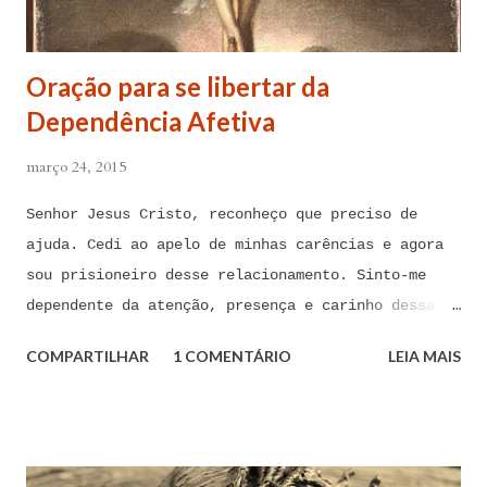
Oração para se libertar da
Dependência Afetiva
março 24, 2015
Senhor Jesus Cristo, reconheço que preciso de
ajuda. Cedi ao apelo de minhas carências e agora
sou prisioneiro desse relacionamento. Sinto-me
dependente da atenção, presença e carinho dessa
pessoa. Senhor, não encontro forças em mim mesmo
COMPARTILHAR
1 COMENTÁRIO
LEIA MAIS
para me libertar da influência dessas tentações. A
toda hora esses pensamentos e sentimentos de
paixão e desejo me invadem. Não consigo me livrar
deles, pois o meu coração não me obedece. A