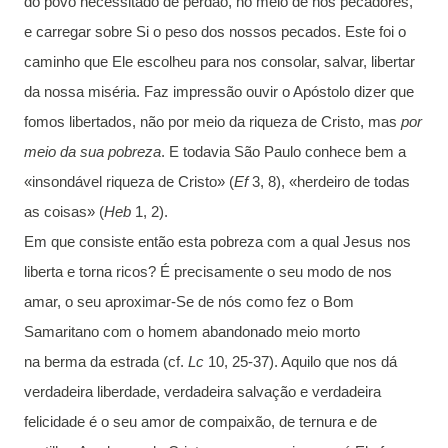
do povo necessitado de perdão, no meio de nós pecadores,
e carregar sobre Si o peso dos nossos pecados. Este foi o
caminho que Ele escolheu para nos consolar, salvar, libertar
da nossa miséria. Faz impressão ouvir o Apóstolo dizer que
fomos libertados, não por meio da riqueza de Cristo, mas
por
meio da sua pobreza
. E todavia São Paulo conhece bem a
«insondável riqueza de Cristo» (
Ef
3, 8), «herdeiro de todas
as coisas» (
Heb
1, 2).
Em que consiste então esta pobreza com a qual Jesus nos
liberta e torna ricos? É precisamente o seu modo de nos
amar, o seu aproximar-Se de nós como fez o Bom
Samaritano com o homem abandonado meio morto
na berma da estrada (cf.
Lc
10, 25-37). Aquilo que nos dá
verdadeira liberdade, verdadeira salvação e verdadeira
felicidade é o seu amor de compaixão, de ternura e de