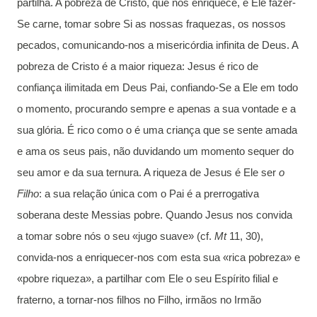
partilha. A pobreza de Cristo, que nos enriquece, é Ele fazer-
Se carne, tomar sobre Si as nossas fraquezas, os nossos
pecados, comunicando-nos a misericórdia infinita de Deus. A
pobreza de Cristo é a maior riqueza: Jesus é rico de
confiança ilimitada em Deus Pai, confiando-Se a Ele em todo
o momento, procurando sempre e apenas a sua vontade e a
sua glória. É rico como o é uma criança que se sente amada
e ama os seus pais, não duvidando um momento sequer do
seu amor e da sua ternura. A riqueza de Jesus é Ele ser
o
Filho
: a sua relação única com o Pai é a prerrogativa
soberana deste Messias pobre. Quando Jesus nos convida
a tomar sobre nós o seu «jugo suave» (cf.
Mt
11, 30),
convida-nos a enriquecer-nos com esta sua «rica pobreza» e
«pobre riqueza», a partilhar com Ele o seu Espírito filial e
fraterno, a tornar-nos filhos no Filho, irmãos no Irmão