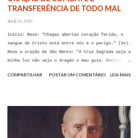
TRANSFERÊNCIA DE TODO MAL
sentimental, de devassidão, de adultério, de
louc...
abril 10, 2020
Início: Reze: “Chagas abertas coração ferido, o
sangue de Cristo está entre nós e o perigo.” (3x).
Reze a oração de São Bento: “A Cruz Sagrada seja a
minha luz não seja o dragão o meu guia. Retira-te
satanás nunca me aconselhes coisas vãs, é mau o
COMPARTILHAR
POSTAR UM COMENTÁRIO
LEIA MAIS
que me ofereces, bebe tu mesmo o teu veneno.” Reze
a pequena oração de exorcismo de Santo Antônio:
“Eis a cruz de Cristo! Fugi forças inimigas!
Venceu o Leão da tribo de Judá, A raiz de Davi!
Aleluia!” Proclame com fé e autoridade: “O Senhor
te confunda satã, confunda-te o Senhor.” (Zacarias
3,2) Reze: Ave Maria cheia de Graça... Oração: Eu