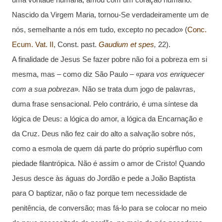
Nascido da Virgem Maria, tornou-Se verdadeiramente um de
nós, semelhante a nós em tudo, excepto no pecado» (
Conc.
Ecum. Vat. II
, Const. past.
Gaudium et spes
,
22).
A finalidade de Jesus Se fazer pobre não foi a pobreza em si
mesma, mas – como diz São Paulo – «
para vos enriquecer
com a sua pobreza
»
.
Não se trata dum jogo de palavras,
duma frase sensacional. Pelo contrário, é uma síntese da
lógica de Deus: a lógica do amor, a lógica da Encarnação e
da Cruz. Deus não fez cair do alto a salvação sobre nós,
como a esmola de quem dá parte do próprio supérfluo com
piedade filantrópica. Não é assim o amor de Cristo! Quando
Jesus desce às águas do Jordão e pede a João Baptista
para O baptizar, não o faz porque tem necessidade de
penitência, de conversão; mas fá-lo para se colocar no meio