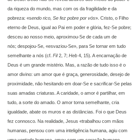
da riqueza do mundo, mas com os da fragilidade e da
pobreza: «s
endo rico, Se fez pobre por vós
». Cristo, o Filho
eterno de Deus, igual ao Pai em poder e glória, fez-Se pobre;
desceu ao nosso meio, aproximou-Se de cada um de
nós; despojou-Se, «esvaziou-Se», para Se tornar em tudo
semelhante a nós (cf.
Fil
2, 7;
Heb
4, 15). A encarnação de
Deus é um grande mistério. Mas, a razão de tudo isso é o
amor divino: um amor que é graça, generosidade, desejo de
proximidade, não hesitando em doar-Se e sacrificar-Se pelas
suas amadas criaturas. A caridade, o amor é partilhar, em
tudo, a sorte do amado. O amor torna semelhante, cria
igualdade, abate os muros e as distâncias. Foi o que Deus
fez connosco. Na realidade, Jesus «trabalhou com mãos
humanas, pensou com uma inteligência humana, agiu com
uma vontade humana, amou com um coração humano.