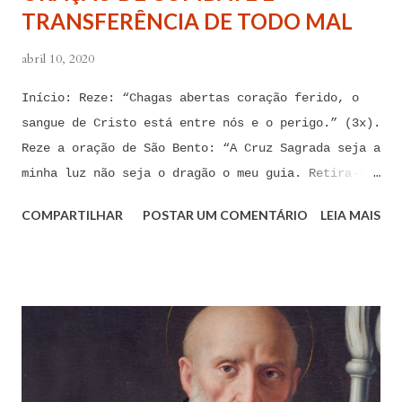
TRANSFERÊNCIA DE TODO MAL
sentimental, de devassidão, de adultério, de
louc...
abril 10, 2020
Início: Reze: “Chagas abertas coração ferido, o
sangue de Cristo está entre nós e o perigo.” (3x).
Reze a oração de São Bento: “A Cruz Sagrada seja a
minha luz não seja o dragão o meu guia. Retira-te
satanás nunca me aconselhes coisas vãs, é mau o
COMPARTILHAR
POSTAR UM COMENTÁRIO
LEIA MAIS
que me ofereces, bebe tu mesmo o teu veneno.” Reze
a pequena oração de exorcismo de Santo Antônio:
“Eis a cruz de Cristo! Fugi forças inimigas!
Venceu o Leão da tribo de Judá, A raiz de Davi!
Aleluia!” Proclame com fé e autoridade: “O Senhor
te confunda satã, confunda-te o Senhor.” (Zacarias
3,2) Reze: Ave Maria cheia de Graça... Oração: Eu
(diga seu nome completo), neste momento, coloco-me