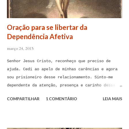
Oração para se libertar da
Dependência Afetiva
março 24, 2015
Senhor Jesus Cristo, reconheço que preciso de
ajuda. Cedi ao apelo de minhas carências e agora
sou prisioneiro desse relacionamento. Sinto-me
dependente da atenção, presença e carinho dessa
pessoa. Senhor, não encontro forças em mim mesmo
COMPARTILHAR
1 COMENTÁRIO
LEIA MAIS
para me libertar da influência dessas tentações. A
toda hora esses pensamentos e sentimentos de
paixão e desejo me invadem. Não consigo me livrar
deles, pois o meu coração não me obedece. A