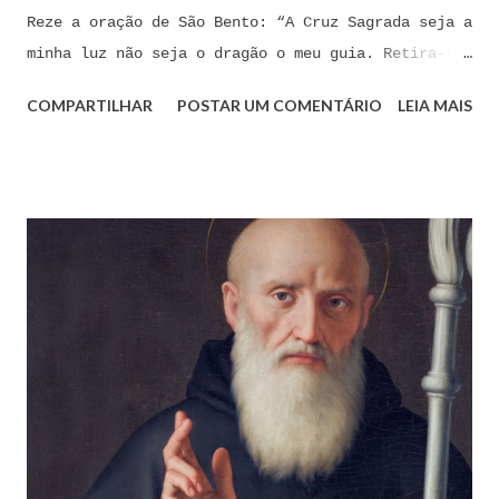
Reze a oração de São Bento: “A Cruz Sagrada seja a
minha luz não seja o dragão o meu guia. Retira-te
satanás nunca me aconselhes coisas vãs, é mau o
COMPARTILHAR
POSTAR UM COMENTÁRIO
LEIA MAIS
que me ofereces, bebe tu mesmo o teu veneno.” Reze
a pequena oração de exorcismo de Santo Antônio:
“Eis a cruz de Cristo! Fugi forças inimigas!
Venceu o Leão da tribo de Judá, A raiz de Davi!
Aleluia!” Proclame com fé e autoridade: “O Senhor
te confunda satã, confunda-te o Senhor.” (Zacarias
3,2) Reze: Ave Maria cheia de Graça... Oração: Eu
(diga seu nome completo), neste momento, coloco-me
na presença de meu Senhor, Rei e Salvador Jesus
Cristo, sob os cuidados e a intercessão de minha
Mãe Santíssima e Mãe do meu Senhor, a Virgem
Maria, debaixo da poderosa proteção de São Miguel
Arcanjo e do meu Anjo da Guarda, para combater