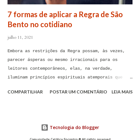
contra todas as forças do mal, ações, ataques,
7 formas de aplicar a Regra de São
contaminações, armadilhas, en...
Bento no cotidiano
julho 11, 2021
Embora as restrições da Regra possam, às vezes,
parecer ásperas ou mesmo irracionais para os
leitores contemporâneos, elas, na verdade,
iluminam princípios espirituais atemporais que
podem ser de imenso valor hoje em dia A Regra de
COMPARTILHAR
POSTAR UM COMENTÁRIO
LEIA MAIS
São Bento foi composta há mais de 1.500 anos por
São Bento de Núrsia, considerado o pai do
monaquismo ocidental. Embora as restrições da
Regra possam, às vezes, parecer ásperas ou mesmo
Tecnologia do Blogger
irracionais para os leitores contemporâneos, elas,
na verdade, iluminam princípios espirituais
Comunidade Católica Encontro ® All rights reserved