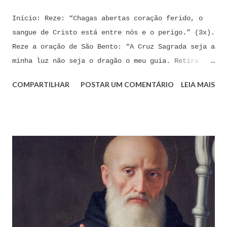
Início: Reze: “Chagas abertas coração ferido, o
sangue de Cristo está entre nós e o perigo.” (3x).
Reze a oração de São Bento: “A Cruz Sagrada seja a
minha luz não seja o dragão o meu guia. Retira-te
satanás nunca me aconselhes coisas vãs, é mau o
COMPARTILHAR
POSTAR UM COMENTÁRIO
LEIA MAIS
que me ofereces, bebe tu mesmo o teu veneno.” Reze
a pequena oração de exorcismo de Santo Antônio:
“Eis a cruz de Cristo! Fugi forças inimigas!
Venceu o Leão da tribo de Judá, A raiz de Davi!
Aleluia!” Proclame com fé e autoridade: “O Senhor
te confunda satã, confunda-te o Senhor.” (Zacarias
3,2) Reze: Ave Maria cheia de Graça... Oração: Eu
(diga seu nome completo), neste momento, coloco-me
na presença de meu Senhor, Rei e Salvador Jesus
Cristo, sob os cuidados e a intercessão de minha