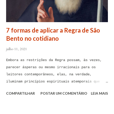
Mãe Santíssima e Mãe do meu Senhor, a Virgem
Maria, debaixo da poderosa proteção de São Miguel
Arcanjo e do meu Anjo da Guarda, para combater
contra todas as forças do mal, ações, ataques,
7 formas de aplicar a Regra de São
contaminações, armadilhas, en...
Bento no cotidiano
julho 11, 2021
Embora as restrições da Regra possam, às vezes,
parecer ásperas ou mesmo irracionais para os
leitores contemporâneos, elas, na verdade,
iluminam princípios espirituais atemporais que
podem ser de imenso valor hoje em dia A Regra de
COMPARTILHAR
POSTAR UM COMENTÁRIO
LEIA MAIS
São Bento foi composta há mais de 1.500 anos por
São Bento de Núrsia, considerado o pai do
monaquismo ocidental. Embora as restrições da