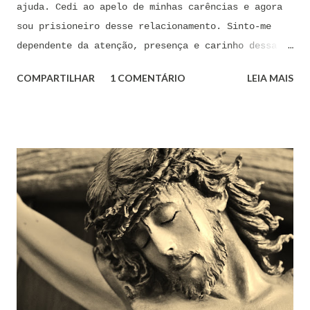
ajuda. Cedi ao apelo de minhas carências e agora
sou prisioneiro desse relacionamento. Sinto-me
dependente da atenção, presença e carinho dessa
pessoa. Senhor, não encontro forças em mim mesmo
COMPARTILHAR
1 COMENTÁRIO
LEIA MAIS
para me libertar da influência dessas tentações. A
toda hora esses pensamentos e sentimentos de
paixão e desejo me invadem. Não consigo me livrar
deles, pois o meu coração não me obedece. A
tentação me venceu. E confesso a minha culpa por
ter cedido às suas insinuações me deixando
envolver. Mas, neste momento, eu me agarro com
todas as minhas forças ao poder de Tua Santa Cruz.
Jesus, eu suplico que o Senhor ordene a todas as
forças espirituais malignas que me amarram e
atormentam por meio desses sentimentos para que se
afastem de mim juntamente com todas as suas