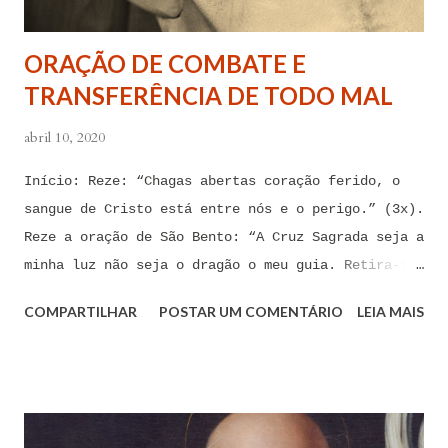
tentações. Senhor Jesus, a partir de agora eu não
quero mais me deixar arrastar por esses espíritos
ORAÇÃO DE COMBATE E
de impotência, de apego, de escravidão
TRANSFERÊNCIA DE TODO MAL
sentimental, de devassidão, de adultério, de
louc...
abril 10, 2020
Início: Reze: “Chagas abertas coração ferido, o
sangue de Cristo está entre nós e o perigo.” (3x).
Reze a oração de São Bento: “A Cruz Sagrada seja a
minha luz não seja o dragão o meu guia. Retira-te
satanás nunca me aconselhes coisas vãs, é mau o
COMPARTILHAR
POSTAR UM COMENTÁRIO
LEIA MAIS
que me ofereces, bebe tu mesmo o teu veneno.” Reze
a pequena oração de exorcismo de Santo Antônio:
“Eis a cruz de Cristo! Fugi forças inimigas!
Venceu o Leão da tribo de Judá, A raiz de Davi!
Aleluia!” Proclame com fé e autoridade: “O Senhor