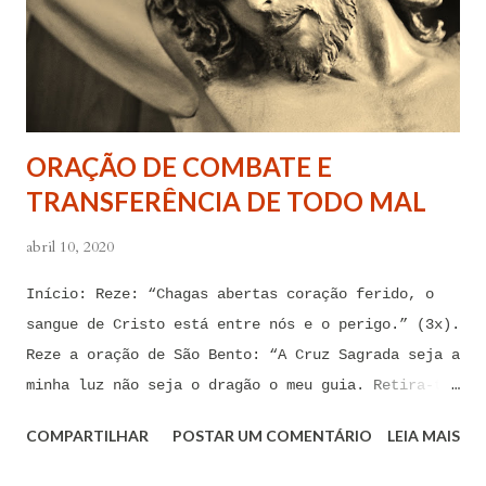
forças espirituais malignas que me amarram e
atormentam por meio desses sentimentos para que se
afastem de mim juntamente com todas as suas
tentações. Senhor Jesus, a partir de agora eu não
quero mais me deixar arrastar por esses espíritos
ORAÇÃO DE COMBATE E
de impotência, de apego, de escravidão
TRANSFERÊNCIA DE TODO MAL
sentimental, de devassidão, de adultério, de
louc...
abril 10, 2020
Início: Reze: “Chagas abertas coração ferido, o
sangue de Cristo está entre nós e o perigo.” (3x).
Reze a oração de São Bento: “A Cruz Sagrada seja a
minha luz não seja o dragão o meu guia. Retira-te
satanás nunca me aconselhes coisas vãs, é mau o
COMPARTILHAR
POSTAR UM COMENTÁRIO
LEIA MAIS
que me ofereces, bebe tu mesmo o teu veneno.” Reze
a pequena oração de exorcismo de Santo Antônio: