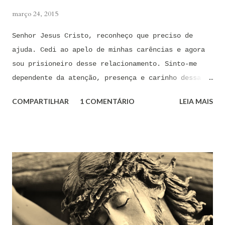
março 24, 2015
Senhor Jesus Cristo, reconheço que preciso de
ajuda. Cedi ao apelo de minhas carências e agora
sou prisioneiro desse relacionamento. Sinto-me
dependente da atenção, presença e carinho dessa
pessoa. Senhor, não encontro forças em mim mesmo
COMPARTILHAR
1 COMENTÁRIO
LEIA MAIS
para me libertar da influência dessas tentações. A
toda hora esses pensamentos e sentimentos de
paixão e desejo me invadem. Não consigo me livrar
deles, pois o meu coração não me obedece. A
tentação me venceu. E confesso a minha culpa por
ter cedido às suas insinuações me deixando
envolver. Mas, neste momento, eu me agarro com
todas as minhas forças ao poder de Tua Santa Cruz.
Jesus, eu suplico que o Senhor ordene a todas as