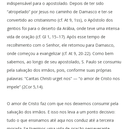
indispensável para o apostolado. Depois de ter sido
“atropelado” por Jesus no caminho de Damasco e ter-se
convertido ao cristianismo (cf. At 9, 1ss), o Apóstolo dos
gentios foi para o deserto da Arábia, onde teve uma intensa
vida de oração (cf. Gl 1, 15–17). Após esse tempo de
recolhimento com o Senhor, ele retornou para Damasco,
onde começou a evangelizar (cf. At 9, 20-22). Como bem
sabemos, ao longo de seu apostolado, S. Paulo se consumiu
pela salvação dos irmãos, pois, conforme suas próprias
palavras: “Caritas Christi urget nos” — “o amor de Cristo nos
impele” (2Cor 5,14).
O amor de Cristo faz com que nos deixemos consumir pela
salvação dos irmãos. E isso nos leva a um ponto decisivo:
tudo o que ensinamos até aqui nos conduz até a terceira
morada. Se tivermos uma vida de oração perseverante,