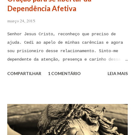
Dependência Afetiva
março 24, 2015
Senhor Jesus Cristo, reconheço que preciso de
ajuda. Cedi ao apelo de minhas carências e agora
sou prisioneiro desse relacionamento. Sinto-me
dependente da atenção, presença e carinho dessa
pessoa. Senhor, não encontro forças em mim mesmo
COMPARTILHAR
1 COMENTÁRIO
LEIA MAIS
para me libertar da influência dessas tentações. A
toda hora esses pensamentos e sentimentos de
paixão e desejo me invadem. Não consigo me livrar
deles, pois o meu coração não me obedece. A
tentação me venceu. E confesso a minha culpa por
ter cedido às suas insinuações me deixando
envolver. Mas, neste momento, eu me agarro com