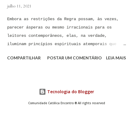
julho 11, 2021
Embora as restrições da Regra possam, às vezes,
parecer ásperas ou mesmo irracionais para os
leitores contemporâneos, elas, na verdade,
iluminam princípios espirituais atemporais que
podem ser de imenso valor hoje em dia A Regra de
COMPARTILHAR
POSTAR UM COMENTÁRIO
LEIA MAIS
São Bento foi composta há mais de 1.500 anos por
São Bento de Núrsia, considerado o pai do
monaquismo ocidental. Embora as restrições da
Regra possam, às vezes, parecer ásperas ou mesmo
Tecnologia do Blogger
irracionais para os leitores contemporâneos, elas,
na verdade, iluminam princípios espirituais
Comunidade Católica Encontro ® All rights reserved
atemporais que podem ser de imenso valor hoje em
dia. 1 ESPÍRITO DE SERVIÇO A Regra enfatiza
repetidamente a importância da obediência e do