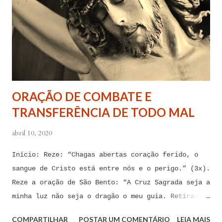
todas as minhas forças ao poder de Tua Santa Cruz.
Jesus, eu suplico que o Senhor ordene a todas as
forças espirituais malignas que me amarram e
atormentam por meio desses sentimentos para que se
afastem de mim juntamente com todas as suas
tentações. Senhor Jesus, a partir de agora eu não
quero mais me deixar arrastar por esses espíritos
ORAÇÃO DE COMBATE E
de impotência, de apego, de escravidão
TRANSFERÊNCIA DE TODO MAL
sentimental, de devassidão, de adultério, de
louc...
abril 10, 2020
Início: Reze: “Chagas abertas coração ferido, o
sangue de Cristo está entre nós e o perigo.” (3x).
Reze a oração de São Bento: “A Cruz Sagrada seja a
minha luz não seja o dragão o meu guia. Retira-te
satanás nunca me aconselhes coisas vãs, é mau o
COMPARTILHAR
POSTAR UM COMENTÁRIO
LEIA MAIS