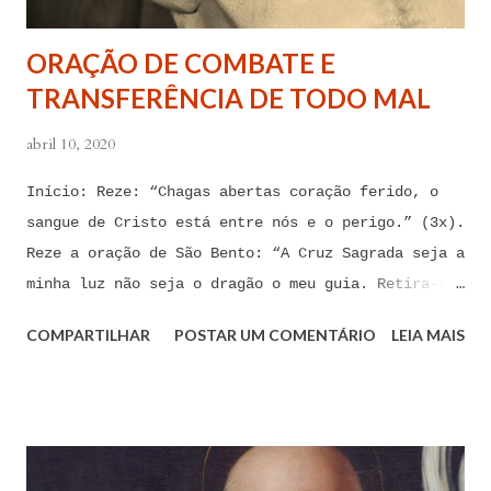
tentações. Senhor Jesus, a partir de agora eu não
quero mais me deixar arrastar por esses espíritos
ORAÇÃO DE COMBATE E
de impotência, de apego, de escravidão
TRANSFERÊNCIA DE TODO MAL
sentimental, de devassidão, de adultério, de
louc...
abril 10, 2020
Início: Reze: “Chagas abertas coração ferido, o
sangue de Cristo está entre nós e o perigo.” (3x).
Reze a oração de São Bento: “A Cruz Sagrada seja a
minha luz não seja o dragão o meu guia. Retira-te
satanás nunca me aconselhes coisas vãs, é mau o
COMPARTILHAR
POSTAR UM COMENTÁRIO
LEIA MAIS
que me ofereces, bebe tu mesmo o teu veneno.” Reze
a pequena oração de exorcismo de Santo Antônio:
“Eis a cruz de Cristo! Fugi forças inimigas!
Venceu o Leão da tribo de Judá, A raiz de Davi!
Aleluia!” Proclame com fé e autoridade: “O Senhor