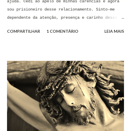
ajuda. Cedi ao apelo de minhas carências e agora
sou prisioneiro desse relacionamento. Sinto-me
dependente da atenção, presença e carinho dessa
pessoa. Senhor, não encontro forças em mim mesmo
COMPARTILHAR
1 COMENTÁRIO
LEIA MAIS
para me libertar da influência dessas tentações. A
toda hora esses pensamentos e sentimentos de
paixão e desejo me invadem. Não consigo me livrar
deles, pois o meu coração não me obedece. A
tentação me venceu. E confesso a minha culpa por
ter cedido às suas insinuações me deixando
envolver. Mas, neste momento, eu me agarro com
todas as minhas forças ao poder de Tua Santa Cruz.
Jesus, eu suplico que o Senhor ordene a todas as
forças espirituais malignas que me amarram e
atormentam por meio desses sentimentos para que se
afastem de mim juntamente com todas as suas