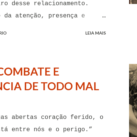
iro desse relacionamento.
e da atenção, presença e
oa. Senhor, não encontro
RIO
LEIA MAIS
o para me libertar da
tentações. A toda hora esses
imentos de paixão e desejo me
COMBATE E
go me livrar deles, pois o
CIA DE TODO MAL
 obedece. A tentação me
 a minha culpa por ter cedido
s me deixando envolver. Mas,
gas abertas coração ferido, o
me agarro com todas as minhas
stá entre nós e o perigo.”