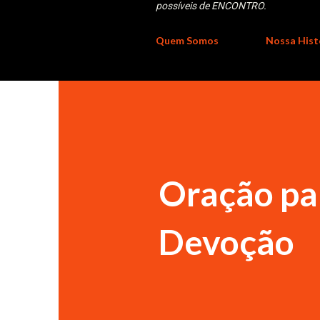
possíveis de ENCONTRO.
Quem Somos
Nossa Hist
Oração par
Devoção