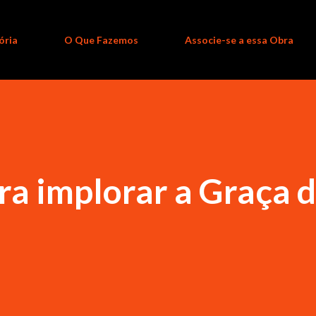
ória
O Que Fazemos
Associe-se a essa Obra
a implorar a Graça 