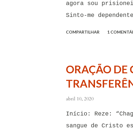
agora sou prisione
Sinto-me dependent
carinho dessa pess
COMPARTILHAR
1 COMENTÁ
forças em mim mesm
influência dessas 
pensamentos e sent
ORAÇÃO DE 
invadem. Não consi
TRANSFERÊN
meu coração não me
venceu. E confesso
abril 10, 2020
às suas insinuaçõe
Início: Reze: “Cha
neste momento, eu 
sangue de Cristo e