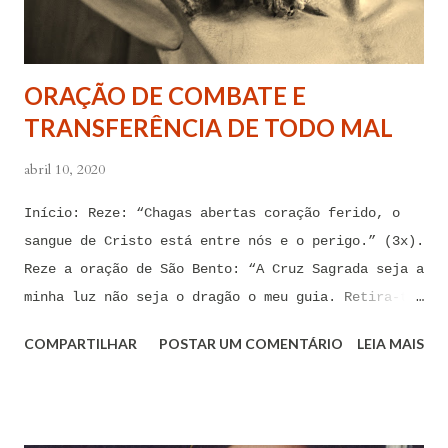
afastem de mim juntamente com todas as suas
tentações. Senhor Jesus, a partir de agora eu não
quero mais me deixar arrastar por esses espíritos
ORAÇÃO DE COMBATE E
de impotência, de apego, de escravidão
TRANSFERÊNCIA DE TODO MAL
sentimental, de devassidão, de adultério, de
louc...
abril 10, 2020
Início: Reze: “Chagas abertas coração ferido, o
sangue de Cristo está entre nós e o perigo.” (3x).
Reze a oração de São Bento: “A Cruz Sagrada seja a
minha luz não seja o dragão o meu guia. Retira-te
satanás nunca me aconselhes coisas vãs, é mau o
COMPARTILHAR
POSTAR UM COMENTÁRIO
LEIA MAIS
que me ofereces, bebe tu mesmo o teu veneno.” Reze
a pequena oração de exorcismo de Santo Antônio:
“Eis a cruz de Cristo! Fugi forças inimigas!
Venceu o Leão da tribo de Judá, A raiz de Davi!