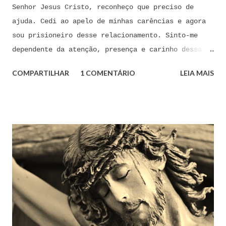
Senhor Jesus Cristo, reconheço que preciso de
ajuda. Cedi ao apelo de minhas carências e agora
sou prisioneiro desse relacionamento. Sinto-me
dependente da atenção, presença e carinho dessa
pessoa. Senhor, não encontro forças em mim mesmo
COMPARTILHAR
1 COMENTÁRIO
LEIA MAIS
para me libertar da influência dessas tentações. A
toda hora esses pensamentos e sentimentos de
paixão e desejo me invadem. Não consigo me livrar
deles, pois o meu coração não me obedece. A
tentação me venceu. E confesso a minha culpa por
ter cedido às suas insinuações me deixando
envolver. Mas, neste momento, eu me agarro com
todas as minhas forças ao poder de Tua Santa Cruz.
Jesus, eu suplico que o Senhor ordene a todas as
forças espirituais malignas que me amarram e
atormentam por meio desses sentimentos para que se