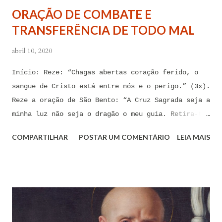
quero mais me deixar arrastar por esses espíritos
ORAÇÃO DE COMBATE E
de impotência, de apego, de escravidão
TRANSFERÊNCIA DE TODO MAL
sentimental, de devassidão, de adultério, de
louc...
abril 10, 2020
Início: Reze: “Chagas abertas coração ferido, o
sangue de Cristo está entre nós e o perigo.” (3x).
Reze a oração de São Bento: “A Cruz Sagrada seja a
minha luz não seja o dragão o meu guia. Retira-te
satanás nunca me aconselhes coisas vãs, é mau o
COMPARTILHAR
POSTAR UM COMENTÁRIO
LEIA MAIS
que me ofereces, bebe tu mesmo o teu veneno.” Reze
a pequena oração de exorcismo de Santo Antônio:
“Eis a cruz de Cristo! Fugi forças inimigas!
Venceu o Leão da tribo de Judá, A raiz de Davi!
Aleluia!” Proclame com fé e autoridade: “O Senhor
te confunda satã, confunda-te o Senhor.” (Zacarias