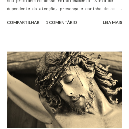
sou prisioneiro desse relacionamento. Sinto-me
dependente da atenção, presença e carinho dessa
pessoa. Senhor, não encontro forças em mim mesmo
COMPARTILHAR
1 COMENTÁRIO
LEIA MAIS
para me libertar da influência dessas tentações. A
toda hora esses pensamentos e sentimentos de
paixão e desejo me invadem. Não consigo me livrar
deles, pois o meu coração não me obedece. A
tentação me venceu. E confesso a minha culpa por
ter cedido às suas insinuações me deixando
envolver. Mas, neste momento, eu me agarro com
todas as minhas forças ao poder de Tua Santa Cruz.
Jesus, eu suplico que o Senhor ordene a todas as
forças espirituais malignas que me amarram e
atormentam por meio desses sentimentos para que se
afastem de mim juntamente com todas as suas
tentações. Senhor Jesus, a partir de agora eu não