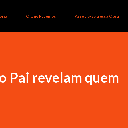
ória
O Que Fazemos
Associe-se a essa Obra
do Pai revelam quem