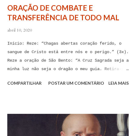
ORAÇÃO DE COMBATE E
de impotência, de apego, de escravidão
TRANSFERÊNCIA DE TODO MAL
sentimental, de devassidão, de adultério, de
louc...
abril 10, 2020
Início: Reze: “Chagas abertas coração ferido, o
sangue de Cristo está entre nós e o perigo.” (3x).
Reze a oração de São Bento: “A Cruz Sagrada seja a
minha luz não seja o dragão o meu guia. Retira-te
satanás nunca me aconselhes coisas vãs, é mau o
COMPARTILHAR
POSTAR UM COMENTÁRIO
LEIA MAIS
que me ofereces, bebe tu mesmo o teu veneno.” Reze
a pequena oração de exorcismo de Santo Antônio:
“Eis a cruz de Cristo! Fugi forças inimigas!
Venceu o Leão da tribo de Judá, A raiz de Davi!
Aleluia!” Proclame com fé e autoridade: “O Senhor
te confunda satã, confunda-te o Senhor.” (Zacarias