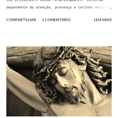
dependente da atenção, presença e carinho dessa
pessoa. Senhor, não encontro forças em mim mesmo
COMPARTILHAR
1 COMENTÁRIO
LEIA MAIS
para me libertar da influência dessas tentações. A
toda hora esses pensamentos e sentimentos de
paixão e desejo me invadem. Não consigo me livrar
deles, pois o meu coração não me obedece. A
tentação me venceu. E confesso a minha culpa por
ter cedido às suas insinuações me deixando
envolver. Mas, neste momento, eu me agarro com
todas as minhas forças ao poder de Tua Santa Cruz.
Jesus, eu suplico que o Senhor ordene a todas as
forças espirituais malignas que me amarram e
atormentam por meio desses sentimentos para que se
afastem de mim juntamente com todas as suas
tentações. Senhor Jesus, a partir de agora eu não
quero mais me deixar arrastar por esses espíritos