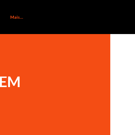
Mais…
 EM