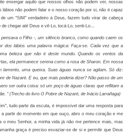
te enxergar aquilo que nossos olhos não podem ver, nossas 
lábios não podem falar e o nosso coração por si, não é capaz 
 de um “SIM” verdadeiro à Deus, fazem tudo virar de cabeça 
e de chegar até Deus e vê-Lo, tocá-Lo, senti-Lo…
– pensava o Filho -, um silêncio branco, como quando caem os 
or dos lábios uma palavra mágica: 
Faça-se. 
Cada vez que a 
 uma beleza que não é deste mundo. Quando os ventos da 
tas, ela permanece serena como a rosa de Sharon. Em nossa 
m lamento, uma queixa. Suas águas nunca se agitam. Só diz: 
e de Nazaré. E eu, que mais poderia dizer? Não passo de um 
ro ser outra coisa: só um poço de águas claras que reflitam a 
ãe. ” (Trecho do livro O Pobre de Nazaré, de Inácio Larrañaga)
m”, tudo parte da escuta, é impossível dar uma resposta para 
s a partir do momento em que ouço, abro o meu coração e me 
ja o meu Senhor, a minha vida já não me pertence mais, mas 
amanha graça é preciso esvaziar-se de si e permitir que Deus 