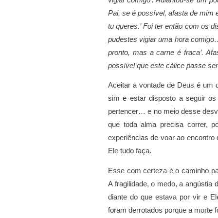
vigiai comigo’. Adiantou-se um po
Pai, se é possível, afasta de mim 
tu queres.’ Foi ter então com os d
pudestes vigiar uma hora comigo… V
pronto, mas a carne é fraca’. Af
possível que este cálice passe se
Aceitar a vontade de Deus é um de
sim e estar disposto a seguir o
pertencer… e no meio desse desven
que toda alma precisa correr, p
experiências de voar ao encontr
Ele tudo faça. 
Esse com certeza é o caminho par
A fragilidade, o medo, a angústi
diante do que estava por vir e E
foram derrotados porque a morte fo