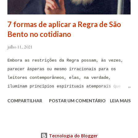
Arcanjo e do meu Anjo da Guarda, para combater
contra todas as forças do mal, ações, ataques,
7 formas de aplicar a Regra de São
contaminações, armadilhas, en...
Bento no cotidiano
julho 11, 2021
Embora as restrições da Regra possam, às vezes,
parecer ásperas ou mesmo irracionais para os
leitores contemporâneos, elas, na verdade,
iluminam princípios espirituais atemporais que
podem ser de imenso valor hoje em dia A Regra de
COMPARTILHAR
POSTAR UM COMENTÁRIO
LEIA MAIS
São Bento foi composta há mais de 1.500 anos por
São Bento de Núrsia, considerado o pai do
monaquismo ocidental. Embora as restrições da
Regra possam, às vezes, parecer ásperas ou mesmo
Tecnologia do Blogger
irracionais para os leitores contemporâneos, elas,