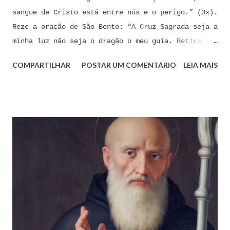
sangue de Cristo está entre nós e o perigo.” (3x).
Reze a oração de São Bento: “A Cruz Sagrada seja a
minha luz não seja o dragão o meu guia. Retira-te
satanás nunca me aconselhes coisas vãs, é mau o
COMPARTILHAR
POSTAR UM COMENTÁRIO
LEIA MAIS
que me ofereces, bebe tu mesmo o teu veneno.” Reze
a pequena oração de exorcismo de Santo Antônio:
“Eis a cruz de Cristo! Fugi forças inimigas!
Venceu o Leão da tribo de Judá, A raiz de Davi!
Aleluia!” Proclame com fé e autoridade: “O Senhor
te confunda satã, confunda-te o Senhor.” (Zacarias
3,2) Reze: Ave Maria cheia de Graça... Oração: Eu
(diga seu nome completo), neste momento, coloco-me
na presença de meu Senhor, Rei e Salvador Jesus
Cristo, sob os cuidados e a intercessão de minha
Mãe Santíssima e Mãe do meu Senhor, a Virgem
Maria, debaixo da poderosa proteção de São Miguel