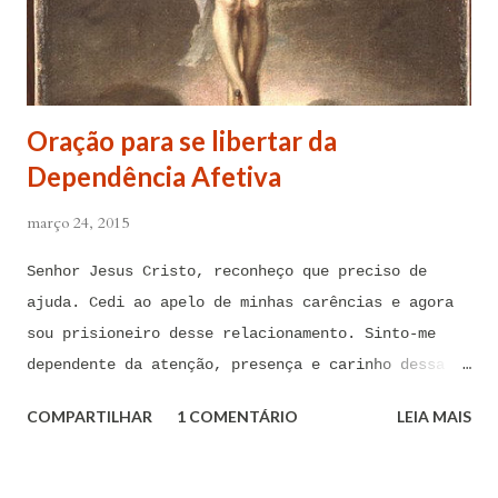
Oração para se libertar da
Dependência Afetiva
março 24, 2015
Senhor Jesus Cristo, reconheço que preciso de
ajuda. Cedi ao apelo de minhas carências e agora
sou prisioneiro desse relacionamento. Sinto-me
dependente da atenção, presença e carinho dessa
pessoa. Senhor, não encontro forças em mim mesmo
COMPARTILHAR
1 COMENTÁRIO
LEIA MAIS
para me libertar da influência dessas tentações. A
toda hora esses pensamentos e sentimentos de
paixão e desejo me invadem. Não consigo me livrar