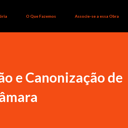
ória
O Que Fazemos
Associe-se a essa Obra
ção e Canonização de
Câmara