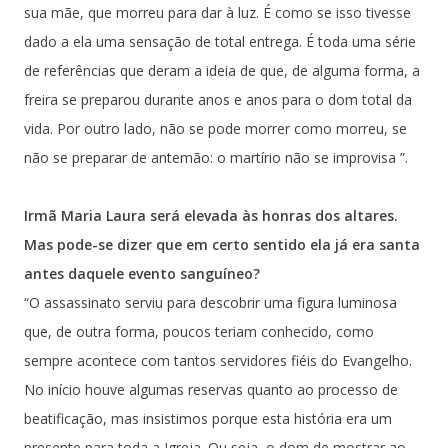
sua mãe, que morreu para dar à luz. É como se isso tivesse
dado a ela uma sensação de total entrega. É toda uma série
de referências que deram a ideia de que, de alguma forma, a
freira se preparou durante anos e anos para o dom total da
vida. Por outro lado, não se pode morrer como morreu, se
não se preparar de antemão: o martírio não se improvisa ”.
Irmã Maria Laura será elevada às honras dos altares.
Mas pode-se dizer que em certo sentido ela já era santa
antes daquele evento sanguíneo?
“O assassinato serviu para descobrir uma figura luminosa
que, de outra forma, poucos teriam conhecido, como
sempre acontece com tantos servidores fiéis do Evangelho.
No início houve algumas reservas quanto ao processo de
beatificação, mas insistimos porque esta história era um
presente para toda a Igreja. Ou seja, o dom de mostrar ao