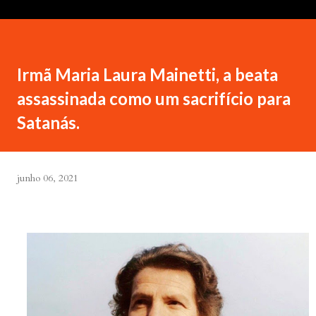
Irmã Maria Laura Mainetti, a beata
assassinada como um sacrifício para
Satanás.
junho 06, 2021