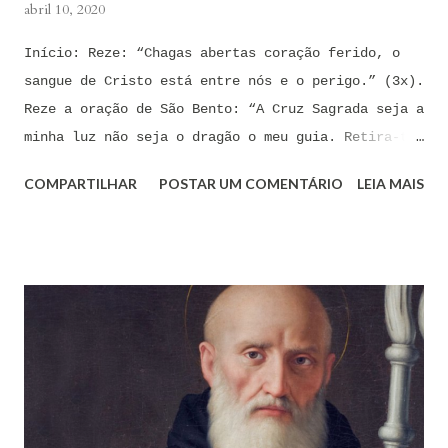
abril 10, 2020
Início: Reze: “Chagas abertas coração ferido, o
sangue de Cristo está entre nós e o perigo.” (3x).
Reze a oração de São Bento: “A Cruz Sagrada seja a
minha luz não seja o dragão o meu guia. Retira-te
satanás nunca me aconselhes coisas vãs, é mau o
COMPARTILHAR
POSTAR UM COMENTÁRIO
LEIA MAIS
que me ofereces, bebe tu mesmo o teu veneno.” Reze
a pequena oração de exorcismo de Santo Antônio:
“Eis a cruz de Cristo! Fugi forças inimigas!
Venceu o Leão da tribo de Judá, A raiz de Davi!
Aleluia!” Proclame com fé e autoridade: “O Senhor
te confunda satã, confunda-te o Senhor.” (Zacarias
3,2) Reze: Ave Maria cheia de Graça... Oração: Eu
(diga seu nome completo), neste momento, coloco-me
na presença de meu Senhor, Rei e Salvador Jesus
Cristo, sob os cuidados e a intercessão de minha