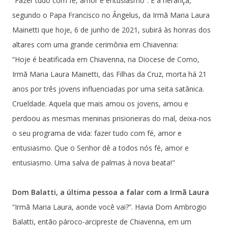
“Fazer tudo com fé, amor e entusiasmo”. É a herança,
segundo o Papa Francisco no Ângelus, da Irmã Maria Laura
Mainetti que hoje, 6 de junho de 2021, subirá às honras dos
altares com uma grande cerimônia em Chiavenna:
“Hoje é beatificada em Chiavenna, na Diocese de Como,
Irmã Maria Laura Mainetti, das Filhas da Cruz, morta há 21
anos por três jovens influenciadas por uma seita satânica.
Crueldade. Aquela que mais amou os jovens, amou e
perdoou as mesmas meninas prisioneiras do mal, deixa-nos
o seu programa de vida: fazer tudo com fé, amor e
entusiasmo. Que o Senhor dê a todos nós fé, amor e
entusiasmo. Uma salva de palmas à nova beata!"
Dom Balatti, a última pessoa a falar com a Irmã Laura
“Irmã Maria Laura, aonde você vai?”. Havia Dom Ambrogio
Balatti, então pároco-arcipreste de Chiavenna, em um