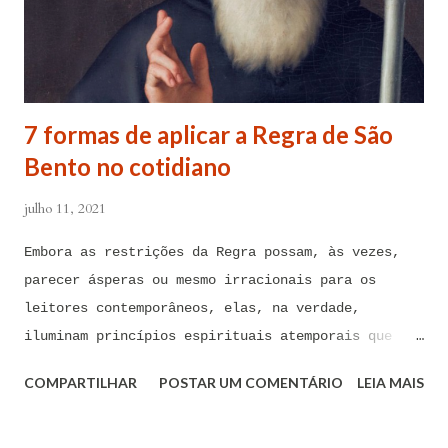
Mãe Santíssima e Mãe do meu Senhor, a Virgem
Maria, debaixo da poderosa proteção de São Miguel
Arcanjo e do meu Anjo da Guarda, para combater
contra todas as forças do mal, ações, ataques,
7 formas de aplicar a Regra de São
contaminações, armadilhas, en...
Bento no cotidiano
julho 11, 2021
Embora as restrições da Regra possam, às vezes,
parecer ásperas ou mesmo irracionais para os
leitores contemporâneos, elas, na verdade,
iluminam princípios espirituais atemporais que
podem ser de imenso valor hoje em dia A Regra de
COMPARTILHAR
POSTAR UM COMENTÁRIO
LEIA MAIS
São Bento foi composta há mais de 1.500 anos por
São Bento de Núrsia, considerado o pai do