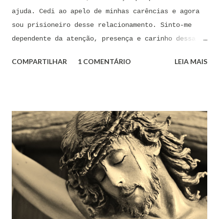
ajuda. Cedi ao apelo de minhas carências e agora
sou prisioneiro desse relacionamento. Sinto-me
dependente da atenção, presença e carinho dessa
pessoa. Senhor, não encontro forças em mim mesmo
COMPARTILHAR
1 COMENTÁRIO
LEIA MAIS
para me libertar da influência dessas tentações. A
toda hora esses pensamentos e sentimentos de
paixão e desejo me invadem. Não consigo me livrar
deles, pois o meu coração não me obedece. A
tentação me venceu. E confesso a minha culpa por
ter cedido às suas insinuações me deixando
envolver. Mas, neste momento, eu me agarro com
todas as minhas forças ao poder de Tua Santa Cruz.
Jesus, eu suplico que o Senhor ordene a todas as
forças espirituais malignas que me amarram e
atormentam por meio desses sentimentos para que se
afastem de mim juntamente com todas as suas