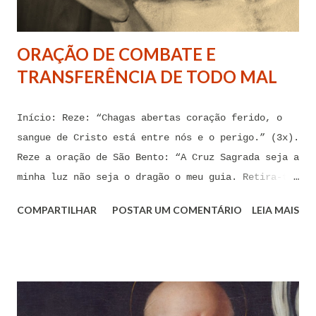
tentações. Senhor Jesus, a partir de agora eu não
quero mais me deixar arrastar por esses espíritos
ORAÇÃO DE COMBATE E
de impotência, de apego, de escravidão
TRANSFERÊNCIA DE TODO MAL
sentimental, de devassidão, de adultério, de
louc...
Início: Reze: “Chagas abertas coração ferido, o
sangue de Cristo está entre nós e o perigo.” (3x).
Reze a oração de São Bento: “A Cruz Sagrada seja a
minha luz não seja o dragão o meu guia. Retira-te
satanás nunca me aconselhes coisas vãs, é mau o
COMPARTILHAR
POSTAR UM COMENTÁRIO
LEIA MAIS
que me ofereces, bebe tu mesmo o teu veneno.” Reze
a pequena oração de exorcismo de Santo Antônio:
“Eis a cruz de Cristo! Fugi forças inimigas!
Venceu o Leão da tribo de Judá, A raiz de Davi!
Aleluia!” Proclame com fé e autoridade: “O Senhor
te confunda satã, confunda-te o Senhor.” (Zacarias