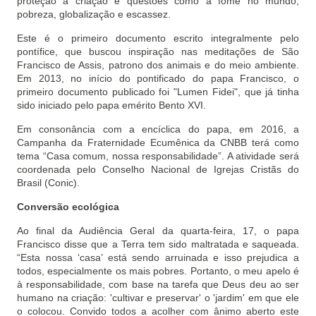
proteção à criação e questões como a fome no mundo,
pobreza, globalização e escassez.
Este é o primeiro documento escrito integralmente pelo
pontífice, que buscou inspiração nas meditações de São
Francisco de Assis, patrono dos animais e do meio ambiente.
Em 2013, no início do pontificado do papa Francisco, o
primeiro documento publicado foi "Lumen Fidei", que já tinha
sido iniciado pelo papa emérito Bento XVI.
Em consonância com a encíclica do papa, em 2016, a
Campanha da Fraternidade Ecumênica da CNBB terá como
tema “Casa comum, nossa responsabilidade”. A atividade será
coordenada pelo Conselho Nacional de Igrejas Cristãs do
Brasil (Conic).
Conversão ecológica
Ao final da Audiência Geral da quarta-feira, 17, o papa
Francisco disse que a Terra tem sido maltratada e saqueada.
“Esta nossa ‘casa’ está sendo arruinada e isso prejudica a
todos, especialmente os mais pobres. Portanto, o meu apelo é
à responsabilidade, com base na tarefa que Deus deu ao ser
humano na criação: 'cultivar e preservar' o 'jardim' em que ele
o colocou. Convido todos a acolher com ânimo aberto este