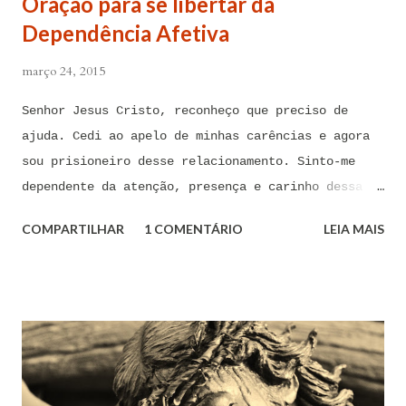
Oração para se libertar da
Dependência Afetiva
março 24, 2015
Senhor Jesus Cristo, reconheço que preciso de
ajuda. Cedi ao apelo de minhas carências e agora
sou prisioneiro desse relacionamento. Sinto-me
dependente da atenção, presença e carinho dessa
pessoa. Senhor, não encontro forças em mim mesmo
COMPARTILHAR
1 COMENTÁRIO
LEIA MAIS
para me libertar da influência dessas tentações. A
toda hora esses pensamentos e sentimentos de
paixão e desejo me invadem. Não consigo me livrar
deles, pois o meu coração não me obedece. A
tentação me venceu. E confesso a minha culpa por
ter cedido às suas insinuações me deixando
envolver. Mas, neste momento, eu me agarro com