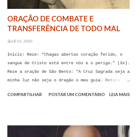
tentações. Senhor Jesus, a partir de agora eu não
quero mais me deixar arrastar por esses espíritos
ORAÇÃO DE COMBATE E
de impotência, de apego, de escravidão
TRANSFERÊNCIA DE TODO MAL
sentimental, de devassidão, de adultério, de
louc...
abril 10, 2020
Início: Reze: “Chagas abertas coração ferido, o
sangue de Cristo está entre nós e o perigo.” (3x).
Reze a oração de São Bento: “A Cruz Sagrada seja a
minha luz não seja o dragão o meu guia. Retira-te
satanás nunca me aconselhes coisas vãs, é mau o
COMPARTILHAR
POSTAR UM COMENTÁRIO
LEIA MAIS
que me ofereces, bebe tu mesmo o teu veneno.” Reze
a pequena oração de exorcismo de Santo Antônio:
“Eis a cruz de Cristo! Fugi forças inimigas!
Venceu o Leão da tribo de Judá, A raiz de Davi!
Aleluia!” Proclame com fé e autoridade: “O Senhor