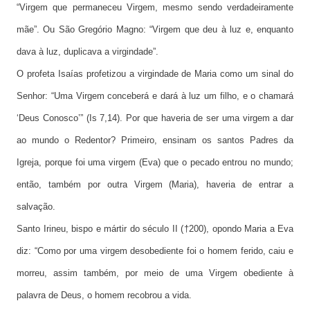
“Virgem que permaneceu Virgem, mesmo sendo verdadeiramente
mãe”. Ou São Gregório Magno: “Virgem que deu à luz e, enquanto
dava à luz, duplicava a virgindade”.
O profeta Isaías profetizou a virgindade de Maria como um sinal do
Senhor: “Uma Virgem conceberá e dará à luz um filho, e o chamará
‘Deus Conosco’” (Is 7,14). Por que haveria de ser uma virgem a dar
ao mundo o Redentor? Primeiro, ensinam os santos Padres da
Igreja, porque foi uma virgem (Eva) que o pecado entrou no mundo;
então, também por outra Virgem (Maria), haveria de entrar a
salvação.
Santo Irineu, bispo e mártir do século II (†200), opondo Maria a Eva
diz: “Como por uma virgem desobediente foi o homem ferido, caiu e
morreu, assim também, por meio de uma Virgem obediente à
palavra de Deus, o homem recobrou a vida.