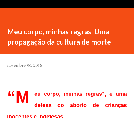
Meu corpo, minhas regras. Uma
propagação da cultura de morte
novembro 06, 2015
“M
eu corpo, minhas regras”, é uma
defesa do aborto de crianças
inocentes e indefesas