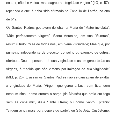
nascer, não lhe violou, mas sagrou a integridade virginal” (LG, n. 57),
repetindo o que já tinha sido afirmado no Concílio de Latrão, no ano
de 649.
Os Santos Padres gostavam de chamar Maria de “Mater inviolata”,
“Mãe perfeitamente virgem”. Santo Antonino, em sua “Summa”,
resumiu tudo: “Mãe de todos nós, em plena virgindade; Mãe que, por
primeira, independente de preceito, conselho ou exemplo de outros,
ofertou a Deus o presente de sua virgindade e assim gerou todas as
virgens, à medida que são virgens por imitação de sua virgindade”
(MM, p. 26). E assim os Santos Padres não se cansavam de exaltar
a virgindade de Maria: “Virgem que gerou a Luz, sem ficar com
nenhum sinal, como outrora a sarça (de Moisés) que ardia em fogo
sem se consumir”, dizia Santo Efrém; ou como Santo Epifânio:
“Virgem ainda mais pura depois do parto”; ou São João Crisóstomo: