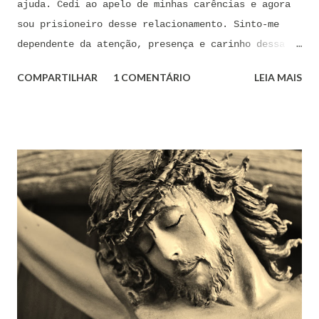
ajuda. Cedi ao apelo de minhas carências e agora
sou prisioneiro desse relacionamento. Sinto-me
dependente da atenção, presença e carinho dessa
pessoa. Senhor, não encontro forças em mim mesmo
COMPARTILHAR
1 COMENTÁRIO
LEIA MAIS
para me libertar da influência dessas tentações. A
toda hora esses pensamentos e sentimentos de
paixão e desejo me invadem. Não consigo me livrar
deles, pois o meu coração não me obedece. A
tentação me venceu. E confesso a minha culpa por
ter cedido às suas insinuações me deixando
envolver. Mas, neste momento, eu me agarro com
todas as minhas forças ao poder de Tua Santa Cruz.
Jesus, eu suplico que o Senhor ordene a todas as
forças espirituais malignas que me amarram e
atormentam por meio desses sentimentos para que se
afastem de mim juntamente com todas as suas