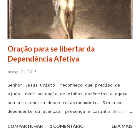
Oração para se libertar da
Dependência Afetiva
março 24, 2015
Senhor Jesus Cristo, reconheço que preciso de
ajuda. Cedi ao apelo de minhas carências e agora
sou prisioneiro desse relacionamento. Sinto-me
dependente da atenção, presença e carinho dessa
pessoa. Senhor, não encontro forças em mim mesmo
COMPARTILHAR
1 COMENTÁRIO
LEIA MAIS
para me libertar da influência dessas tentações. A
toda hora esses pensamentos e sentimentos de