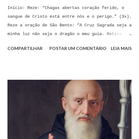
Início: Reze: “Chagas abertas coração ferido, o
sangue de Cristo está entre nós e o perigo.” (3x).
Reze a oração de São Bento: “A Cruz Sagrada seja a
minha luz não seja o dragão o meu guia. Retira-te
satanás nunca me aconselhes coisas vãs, é mau o
COMPARTILHAR
POSTAR UM COMENTÁRIO
LEIA MAIS
que me ofereces, bebe tu mesmo o teu veneno.” Reze
a pequena oração de exorcismo de Santo Antônio:
“Eis a cruz de Cristo! Fugi forças inimigas!
Venceu o Leão da tribo de Judá, A raiz de Davi!
Aleluia!” Proclame com fé e autoridade: “O Senhor
te confunda satã, confunda-te o Senhor.” (Zacarias
3,2) Reze: Ave Maria cheia de Graça... Oração: Eu
(diga seu nome completo), neste momento, coloco-me
na presença de meu Senhor, Rei e Salvador Jesus
Cristo, sob os cuidados e a intercessão de minha
Mãe Santíssima e Mãe do meu Senhor, a Virgem