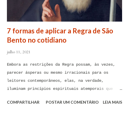
Maria, debaixo da poderosa proteção de São Miguel
Arcanjo e do meu Anjo da Guarda, para combater
contra todas as forças do mal, ações, ataques,
7 formas de aplicar a Regra de São
contaminações, armadilhas, en...
Bento no cotidiano
julho 11, 2021
Embora as restrições da Regra possam, às vezes,
parecer ásperas ou mesmo irracionais para os
leitores contemporâneos, elas, na verdade,
iluminam princípios espirituais atemporais que
podem ser de imenso valor hoje em dia A Regra de
COMPARTILHAR
POSTAR UM COMENTÁRIO
LEIA MAIS
São Bento foi composta há mais de 1.500 anos por
São Bento de Núrsia, considerado o pai do
monaquismo ocidental. Embora as restrições da