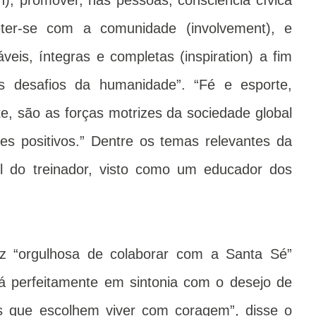
on), promover, nas pessoas, consciência cívica
er-se com a comunidade (involvement), e
veis, íntegras e completas (inspiration) a fim
s desafios da humanidade”. “Fé e esporte,
, são as forças motrizes da sociedade global
s positivos.” Dentre os temas relevantes da
el do treinador, visto como um educador dos
iz “orgulhosa de colaborar com a Santa Sé”
tá perfeitamente em sintonia com o desejo de
es que escolhem viver com coragem”, disse o