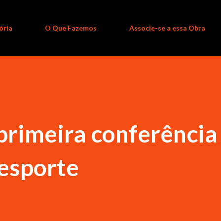
ória
O Que Fazemos
Associe-se a essa Obra
primeira conferência
 esporte