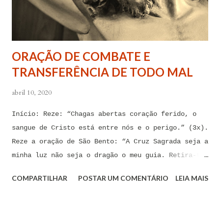
atormentam por meio desses sentimentos para que se
afastem de mim juntamente com todas as suas
tentações. Senhor Jesus, a partir de agora eu não
quero mais me deixar arrastar por esses espíritos
ORAÇÃO DE COMBATE E
de impotência, de apego, de escravidão
TRANSFERÊNCIA DE TODO MAL
sentimental, de devassidão, de adultério, de
louc...
abril 10, 2020
Início: Reze: “Chagas abertas coração ferido, o
sangue de Cristo está entre nós e o perigo.” (3x).
Reze a oração de São Bento: “A Cruz Sagrada seja a
minha luz não seja o dragão o meu guia. Retira-te
satanás nunca me aconselhes coisas vãs, é mau o
COMPARTILHAR
POSTAR UM COMENTÁRIO
LEIA MAIS
que me ofereces, bebe tu mesmo o teu veneno.” Reze
a pequena oração de exorcismo de Santo Antônio:
“Eis a cruz de Cristo! Fugi forças inimigas!