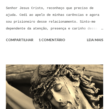
Senhor Jesus Cristo, reconheço que preciso de
ajuda. Cedi ao apelo de minhas carências e agora
sou prisioneiro desse relacionamento. Sinto-me
dependente da atenção, presença e carinho dessa
pessoa. Senhor, não encontro forças em mim mesmo
COMPARTILHAR
1 COMENTÁRIO
LEIA MAIS
para me libertar da influência dessas tentações. A
toda hora esses pensamentos e sentimentos de
paixão e desejo me invadem. Não consigo me livrar
deles, pois o meu coração não me obedece. A
tentação me venceu. E confesso a minha culpa por
ter cedido às suas insinuações me deixando
envolver. Mas, neste momento, eu me agarro com
todas as minhas forças ao poder de Tua Santa Cruz.
Jesus, eu suplico que o Senhor ordene a todas as
forças espirituais malignas que me amarram e