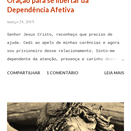
Oração para se libertar da
Dependência Afetiva
março 24, 2015
Senhor Jesus Cristo, reconheço que preciso de
ajuda. Cedi ao apelo de minhas carências e agora
sou prisioneiro desse relacionamento. Sinto-me
dependente da atenção, presença e carinho dessa
pessoa. Senhor, não encontro forças em mim mesmo
COMPARTILHAR
1 COMENTÁRIO
LEIA MAIS
para me libertar da influência dessas tentações. A
toda hora esses pensamentos e sentimentos de
paixão e desejo me invadem. Não consigo me livrar
deles, pois o meu coração não me obedece. A
tentação me venceu. E confesso a minha culpa por
ter cedido às suas insinuações me deixando
envolver. Mas, neste momento, eu me agarro com