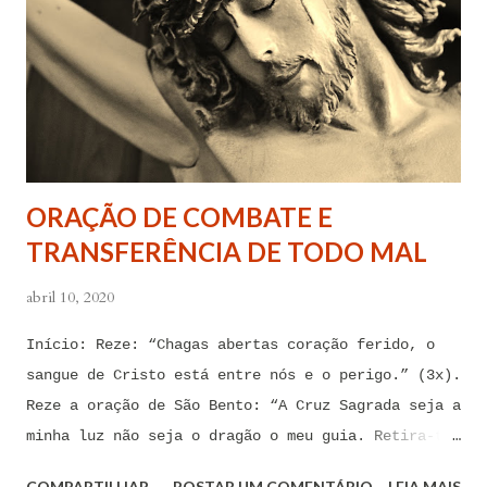
todas as minhas forças ao poder de Tua Santa Cruz.
Jesus, eu suplico que o Senhor ordene a todas as
forças espirituais malignas que me amarram e
atormentam por meio desses sentimentos para que se
afastem de mim juntamente com todas as suas
tentações. Senhor Jesus, a partir de agora eu não
quero mais me deixar arrastar por esses espíritos
ORAÇÃO DE COMBATE E
de impotência, de apego, de escravidão
TRANSFERÊNCIA DE TODO MAL
sentimental, de devassidão, de adultério, de
louc...
abril 10, 2020
Início: Reze: “Chagas abertas coração ferido, o
sangue de Cristo está entre nós e o perigo.” (3x).
Reze a oração de São Bento: “A Cruz Sagrada seja a
minha luz não seja o dragão o meu guia. Retira-te
satanás nunca me aconselhes coisas vãs, é mau o
COMPARTILHAR
POSTAR UM COMENTÁRIO
LEIA MAIS