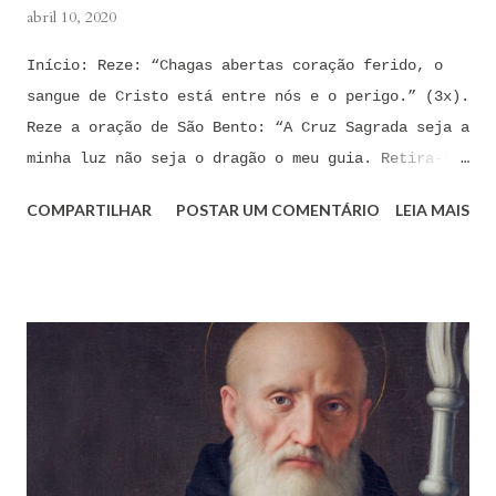
abril 10, 2020
Início: Reze: “Chagas abertas coração ferido, o
sangue de Cristo está entre nós e o perigo.” (3x).
Reze a oração de São Bento: “A Cruz Sagrada seja a
minha luz não seja o dragão o meu guia. Retira-te
satanás nunca me aconselhes coisas vãs, é mau o
COMPARTILHAR
POSTAR UM COMENTÁRIO
LEIA MAIS
que me ofereces, bebe tu mesmo o teu veneno.” Reze
a pequena oração de exorcismo de Santo Antônio:
“Eis a cruz de Cristo! Fugi forças inimigas!
Venceu o Leão da tribo de Judá, A raiz de Davi!
Aleluia!” Proclame com fé e autoridade: “O Senhor
te confunda satã, confunda-te o Senhor.” (Zacarias
3,2) Reze: Ave Maria cheia de Graça... Oração: Eu
(diga seu nome completo), neste momento, coloco-me
na presença de meu Senhor, Rei e Salvador Jesus