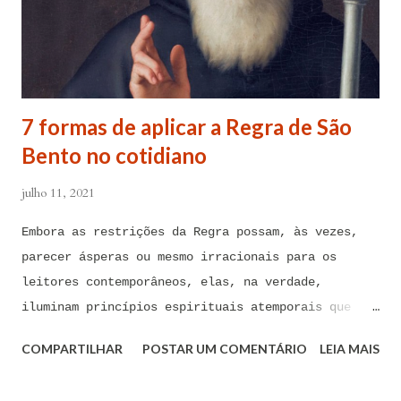
Cristo, sob os cuidados e a intercessão de minha
Mãe Santíssima e Mãe do meu Senhor, a Virgem
Maria, debaixo da poderosa proteção de São Miguel
Arcanjo e do meu Anjo da Guarda, para combater
contra todas as forças do mal, ações, ataques,
7 formas de aplicar a Regra de São
contaminações, armadilhas, en...
Bento no cotidiano
julho 11, 2021
Embora as restrições da Regra possam, às vezes,
parecer ásperas ou mesmo irracionais para os
leitores contemporâneos, elas, na verdade,
iluminam princípios espirituais atemporais que
podem ser de imenso valor hoje em dia A Regra de
COMPARTILHAR
POSTAR UM COMENTÁRIO
LEIA MAIS
São Bento foi composta há mais de 1.500 anos por
São Bento de Núrsia, considerado o pai do