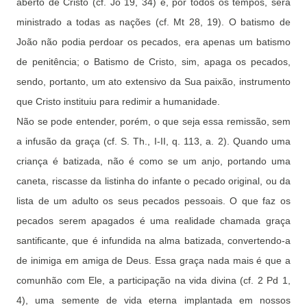
aberto de Cristo (cf. Jo 19, 34) e, por todos os tempos, será
ministrado a todas as nações (cf. Mt 28, 19). O batismo de
João não podia perdoar os pecados, era apenas um batismo
de penitência; o Batismo de Cristo, sim, apaga os pecados,
sendo, portanto, um ato extensivo da Sua paixão, instrumento
que Cristo instituiu para redimir a humanidade.
Não se pode entender, porém, o que seja essa remissão, sem
a infusão da graça (cf. S. Th., I-II, q. 113, a. 2). Quando uma
criança é batizada, não é como se um anjo, portando uma
caneta, riscasse da listinha do infante o pecado original, ou da
lista de um adulto os seus pecados pessoais. O que faz os
pecados serem apagados é uma realidade chamada graça
santificante, que é infundida na alma batizada, convertendo-a
de inimiga em amiga de Deus. Essa graça nada mais é que a
comunhão com Ele, a participação na vida divina (cf. 2 Pd 1,
4), uma semente de vida eterna implantada em nossos