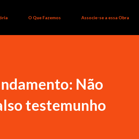
ória
O Que Fazemos
Associe-se a essa Obra
andamento: Não
falso testemunho