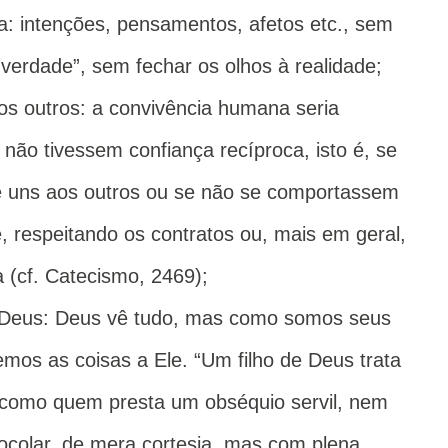
na: intenções, pensamentos, afetos etc., sem
verdade”, sem fechar os olhos à realidade;
s outros: a convivência humana seria
não tivessem confiança recíproca, isto é, se
 uns aos outros ou se não se comportassem
 respeitando os contratos ou, mais em geral,
a (cf. Catecismo, 2469);
 Deus: Deus vê tudo, mas como somos seus
emos as coisas a Ele. “Um filho de Deus trata
como quem presta um obséquio servil, nem
ocolar, de mera cortesia, mas com plena