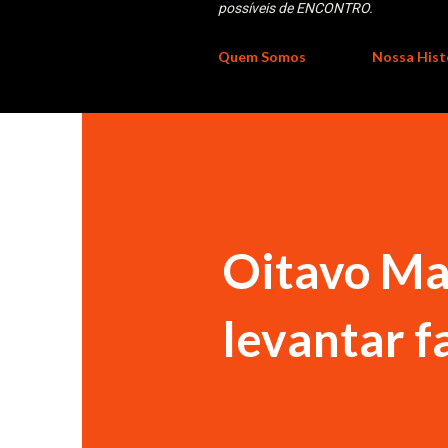
possíveis de ENCONTRO.
Quem Somos
Nossa Hist
Oitavo M
levantar 