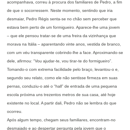
acompanhava, correu à procura dos familiares de Pedro, a fim
de que o socorressem. Neste momento, sentindo que iria
desmaiar, Pedro Régis senta-se no chão sem perceber que
estava bem perto de um formigueiro. Aparece-lhe uma jovem
– que ele pensou tratar-se de uma freira da vizinhança que
morava na Itália – aparentando vinte anos, vestida de branco,
com um véu transparente cobrindo-lhe a face. Aproximando-se
dele, afirmou: “Vou ajudar-te, vou tirar-te do formigueiro”.
Tomando-o com extrema facilidade pelo braço, levantou-o e,
segundo seu relato, como ele não sentisse firmeza em suas
pernas, conduziu-o até o “hall” de entrada de uma pequena
escola próxima uns trezentos metros de sua casa, até hoje
existente no local. A partir dali, Pedro não se lembra do que
ocorreu.
Após algum tempo, chegam seus familiares, encontram-no
desmaiado e ao despertar pergunta pela jovem que o