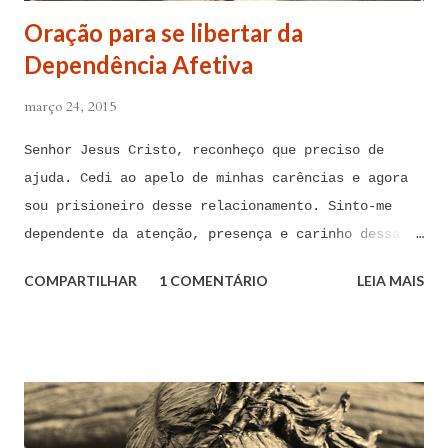
Oração para se libertar da
Dependência Afetiva
março 24, 2015
Senhor Jesus Cristo, reconheço que preciso de
ajuda. Cedi ao apelo de minhas carências e agora
sou prisioneiro desse relacionamento. Sinto-me
dependente da atenção, presença e carinho dessa
pessoa. Senhor, não encontro forças em mim mesmo
COMPARTILHAR
1 COMENTÁRIO
LEIA MAIS
para me libertar da influência dessas tentações. A
toda hora esses pensamentos e sentimentos de
paixão e desejo me invadem. Não consigo me livrar
deles, pois o meu coração não me obedece. A
tentação me venceu. E confesso a minha culpa por
ter cedido às suas insinuações me deixando