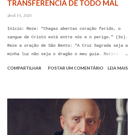
TRANSFERÊNCIA DE TODO MAL
sentimental, de devassidão, de adultério, de
louc...
abril 10, 2020
Início: Reze: “Chagas abertas coração ferido, o
sangue de Cristo está entre nós e o perigo.” (3x).
Reze a oração de São Bento: “A Cruz Sagrada seja a
minha luz não seja o dragão o meu guia. Retira-te
satanás nunca me aconselhes coisas vãs, é mau o
COMPARTILHAR
POSTAR UM COMENTÁRIO
LEIA MAIS
que me ofereces, bebe tu mesmo o teu veneno.” Reze
a pequena oração de exorcismo de Santo Antônio:
“Eis a cruz de Cristo! Fugi forças inimigas!
Venceu o Leão da tribo de Judá, A raiz de Davi!
Aleluia!” Proclame com fé e autoridade: “O Senhor
te confunda satã, confunda-te o Senhor.” (Zacarias
3,2) Reze: Ave Maria cheia de Graça... Oração: Eu
(diga seu nome completo), neste momento, coloco-me