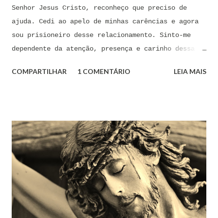
Senhor Jesus Cristo, reconheço que preciso de
ajuda. Cedi ao apelo de minhas carências e agora
sou prisioneiro desse relacionamento. Sinto-me
dependente da atenção, presença e carinho dessa
pessoa. Senhor, não encontro forças em mim mesmo
COMPARTILHAR
1 COMENTÁRIO
LEIA MAIS
para me libertar da influência dessas tentações. A
toda hora esses pensamentos e sentimentos de
paixão e desejo me invadem. Não consigo me livrar
deles, pois o meu coração não me obedece. A
tentação me venceu. E confesso a minha culpa por
ter cedido às suas insinuações me deixando
envolver. Mas, neste momento, eu me agarro com
todas as minhas forças ao poder de Tua Santa Cruz.
Jesus, eu suplico que o Senhor ordene a todas as
forças espirituais malignas que me amarram e
atormentam por meio desses sentimentos para que se