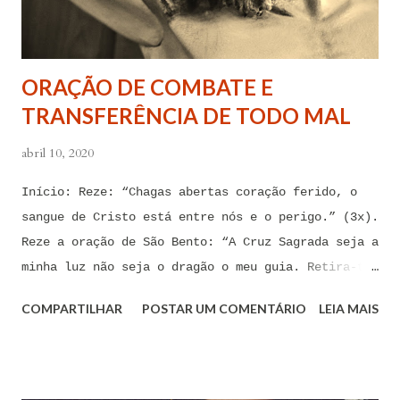
afastem de mim juntamente com todas as suas
tentações. Senhor Jesus, a partir de agora eu não
quero mais me deixar arrastar por esses espíritos
ORAÇÃO DE COMBATE E
de impotência, de apego, de escravidão
TRANSFERÊNCIA DE TODO MAL
sentimental, de devassidão, de adultério, de
louc...
abril 10, 2020
Início: Reze: “Chagas abertas coração ferido, o
sangue de Cristo está entre nós e o perigo.” (3x).
Reze a oração de São Bento: “A Cruz Sagrada seja a
minha luz não seja o dragão o meu guia. Retira-te
satanás nunca me aconselhes coisas vãs, é mau o
COMPARTILHAR
POSTAR UM COMENTÁRIO
LEIA MAIS
que me ofereces, bebe tu mesmo o teu veneno.” Reze
a pequena oração de exorcismo de Santo Antônio:
“Eis a cruz de Cristo! Fugi forças inimigas!
Venceu o Leão da tribo de Judá, A raiz de Davi!