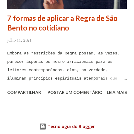
Arcanjo e do meu Anjo da Guarda, para combater
contra todas as forças do mal, ações, ataques,
7 formas de aplicar a Regra de São
contaminações, armadilhas, en...
Bento no cotidiano
julho 11, 2021
Embora as restrições da Regra possam, às vezes,
parecer ásperas ou mesmo irracionais para os
leitores contemporâneos, elas, na verdade,
iluminam princípios espirituais atemporais que
podem ser de imenso valor hoje em dia A Regra de
COMPARTILHAR
POSTAR UM COMENTÁRIO
LEIA MAIS
São Bento foi composta há mais de 1.500 anos por
São Bento de Núrsia, considerado o pai do
monaquismo ocidental. Embora as restrições da
Regra possam, às vezes, parecer ásperas ou mesmo
Tecnologia do Blogger
irracionais para os leitores contemporâneos, elas,