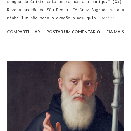
sangue de Cristo está entre nós e o perigo.” (3x).
Reze a oração de São Bento: “A Cruz Sagrada seja a
minha luz não seja o dragão o meu guia. Retira-te
satanás nunca me aconselhes coisas vãs, é mau o
COMPARTILHAR
POSTAR UM COMENTÁRIO
LEIA MAIS
que me ofereces, bebe tu mesmo o teu veneno.” Reze
a pequena oração de exorcismo de Santo Antônio:
“Eis a cruz de Cristo! Fugi forças inimigas!
Venceu o Leão da tribo de Judá, A raiz de Davi!
Aleluia!” Proclame com fé e autoridade: “O Senhor
te confunda satã, confunda-te o Senhor.” (Zacarias
3,2) Reze: Ave Maria cheia de Graça... Oração: Eu
(diga seu nome completo), neste momento, coloco-me
na presença de meu Senhor, Rei e Salvador Jesus
Cristo, sob os cuidados e a intercessão de minha
Mãe Santíssima e Mãe do meu Senhor, a Virgem
Maria, debaixo da poderosa proteção de São Miguel