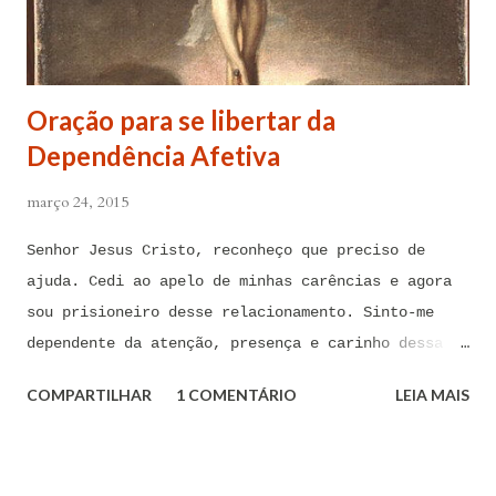
Oração para se libertar da
Dependência Afetiva
março 24, 2015
Senhor Jesus Cristo, reconheço que preciso de
ajuda. Cedi ao apelo de minhas carências e agora
sou prisioneiro desse relacionamento. Sinto-me
dependente da atenção, presença e carinho dessa
pessoa. Senhor, não encontro forças em mim mesmo
COMPARTILHAR
1 COMENTÁRIO
LEIA MAIS
para me libertar da influência dessas tentações. A
toda hora esses pensamentos e sentimentos de
paixão e desejo me invadem. Não consigo me livrar