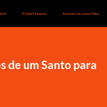
ória
O Que Fazemos
Associe-se a essa Obra
s de um Santo para