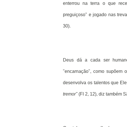
enterrou na terra o que re
preguiçoso" e jogado nas treva
30).
Deus dá a cada ser humano 
"encarnação", como supõem os
desenvolva os talentos que El
tremor"
(Fl 2, 12), diz também S