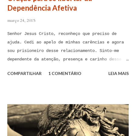
Dependência Afetiva
março 24, 2015
Senhor Jesus Cristo, reconheço que preciso de
ajuda. Cedi ao apelo de minhas carências e agora
sou prisioneiro desse relacionamento. Sinto-me
dependente da atenção, presença e carinho dessa
pessoa. Senhor, não encontro forças em mim mesmo
COMPARTILHAR
1 COMENTÁRIO
LEIA MAIS
para me libertar da influência dessas tentações. A
toda hora esses pensamentos e sentimentos de
paixão e desejo me invadem. Não consigo me livrar
deles, pois o meu coração não me obedece. A
tentação me venceu. E confesso a minha culpa por
ter cedido às suas insinuações me deixando
envolver. Mas, neste momento, eu me agarro com
todas as minhas forças ao poder de Tua Santa Cruz.