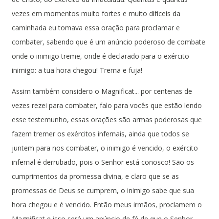
vezes em momentos muito fortes e muito difíceis da
caminhada eu tomava essa oração para proclamar e
combater, sabendo que é um anúncio poderoso de combate
onde o inimigo treme, onde é declarado para o exército
inimigo: a tua hora chegou! Trema e fuja!
Assim também considero o Magnificat... por centenas de
vezes rezei para combater, falo para vocês que estão lendo
esse testemunho, essas orações são armas poderosas que
fazem tremer os exércitos infernais, ainda que todos se
juntem para nos combater, o inimigo é vencido, o exército
infernal é derrubado, pois o Senhor está conosco! São os
cumprimentos da promessa divina, e claro que se as
promessas de Deus se cumprem, o inimigo sabe que sua
hora chegou e é vencido. Então meus irmãos, proclamem o
Magnificat e isso será um anúncio de fé de que o Senhor