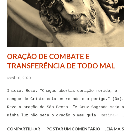
Jesus, eu suplico que o Senhor ordene a todas as
forças espirituais malignas que me amarram e
atormentam por meio desses sentimentos para que se
afastem de mim juntamente com todas as suas
tentações. Senhor Jesus, a partir de agora eu não
quero mais me deixar arrastar por esses espíritos
ORAÇÃO DE COMBATE E
de impotência, de apego, de escravidão
TRANSFERÊNCIA DE TODO MAL
sentimental, de devassidão, de adultério, de
louc...
abril 10, 2020
Início: Reze: “Chagas abertas coração ferido, o
sangue de Cristo está entre nós e o perigo.” (3x).
Reze a oração de São Bento: “A Cruz Sagrada seja a
minha luz não seja o dragão o meu guia. Retira-te
satanás nunca me aconselhes coisas vãs, é mau o
COMPARTILHAR
POSTAR UM COMENTÁRIO
LEIA MAIS