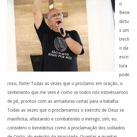
o
Bene
dictu
s um
trech
o da
escri
tura
pode
roso, forte! Todas as vezes que o proclamo em oração, o
sentimento que me vem é como se todos nós estivéssemos
de pé, prontos com as armaduras certas para a batalha.
Todas as vezes que o proclamamos o exército de Deus se
manifesta, afastando e combatendo o inimigo, sim, eu
considero o benedictus como a proclamação dos soldados
de Cristo, do exército da Imaculada. Quantas e quantas