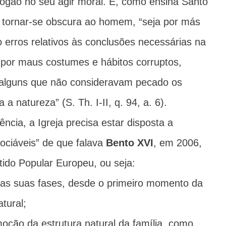
ogão no seu agir moral. E, como ensina Santo
e tornar-se obscura ao homem, “seja por más
erros relativos às conclusões necessárias na
 por maus costumes e hábitos corruptos,
alguns que não consideravam pecado os
 a natureza” (S. Th. I-II, q. 94, a. 6).
cia, a Igreja precisa estar disposta a
gociáveis” de que falava
Bento XVI
, em 2006,
tido Popular Europeu, ou seja:
 as suas fases, desde o primeiro momento da
tural;
ção da estrutura natural da família, como