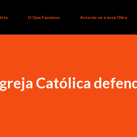
ória
O Que Fazemos
Associe-se a essa Obra
Igreja Católica defen