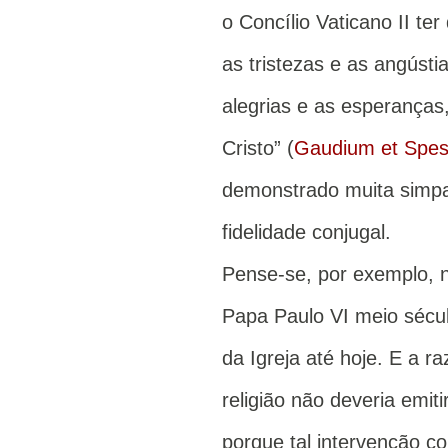
o Concílio Vaticano II te
as tristezas e as angús
alegrias e as esperanças,
Cristo” (
Gaudium et Spe
demonstrado muita simpat
fidelidade conjugal.
Pense-se, por exemplo, n
Papa Paulo VI meio sécul
da Igreja até hoje. E a ra
religião não deveria emit
porque tal intervenção co