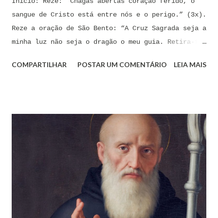
Início: Reze: “Chagas abertas coração ferido, o
sangue de Cristo está entre nós e o perigo.” (3x).
Reze a oração de São Bento: “A Cruz Sagrada seja a
minha luz não seja o dragão o meu guia. Retira-te
satanás nunca me aconselhes coisas vãs, é mau o
COMPARTILHAR
POSTAR UM COMENTÁRIO
LEIA MAIS
que me ofereces, bebe tu mesmo o teu veneno.” Reze
a pequena oração de exorcismo de Santo Antônio:
“Eis a cruz de Cristo! Fugi forças inimigas!
Venceu o Leão da tribo de Judá, A raiz de Davi!
Aleluia!” Proclame com fé e autoridade: “O Senhor
te confunda satã, confunda-te o Senhor.” (Zacarias
3,2) Reze: Ave Maria cheia de Graça... Oração: Eu
(diga seu nome completo), neste momento, coloco-me
na presença de meu Senhor, Rei e Salvador Jesus
Cristo, sob os cuidados e a intercessão de minha
Mãe Santíssima e Mãe do meu Senhor, a Virgem