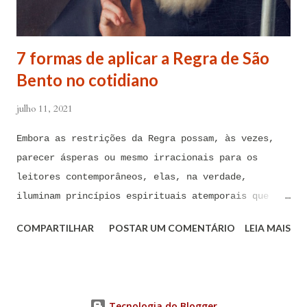
Maria, debaixo da poderosa proteção de São Miguel
Arcanjo e do meu Anjo da Guarda, para combater
contra todas as forças do mal, ações, ataques,
7 formas de aplicar a Regra de São
contaminações, armadilhas, en...
Bento no cotidiano
julho 11, 2021
Embora as restrições da Regra possam, às vezes,
parecer ásperas ou mesmo irracionais para os
leitores contemporâneos, elas, na verdade,
iluminam princípios espirituais atemporais que
podem ser de imenso valor hoje em dia A Regra de
COMPARTILHAR
POSTAR UM COMENTÁRIO
LEIA MAIS
São Bento foi composta há mais de 1.500 anos por
São Bento de Núrsia, considerado o pai do
monaquismo ocidental. Embora as restrições da
Regra possam, às vezes, parecer ásperas ou mesmo
Tecnologia do Blogger