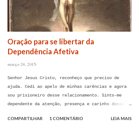
Oração para se libertar da
Dependência Afetiva
março 24, 2015
Senhor Jesus Cristo, reconheço que preciso de
ajuda. Cedi ao apelo de minhas carências e agora
sou prisioneiro desse relacionamento. Sinto-me
dependente da atenção, presença e carinho dessa
pessoa. Senhor, não encontro forças em mim mesmo
COMPARTILHAR
1 COMENTÁRIO
LEIA MAIS
para me libertar da influência dessas tentações. A
toda hora esses pensamentos e sentimentos de
paixão e desejo me invadem. Não consigo me livrar