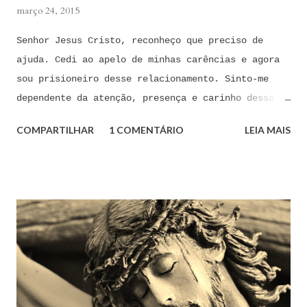
março 24, 2015
Senhor Jesus Cristo, reconheço que preciso de
ajuda. Cedi ao apelo de minhas carências e agora
sou prisioneiro desse relacionamento. Sinto-me
dependente da atenção, presença e carinho dessa
pessoa. Senhor, não encontro forças em mim mesmo
COMPARTILHAR
1 COMENTÁRIO
LEIA MAIS
para me libertar da influência dessas tentações. A
toda hora esses pensamentos e sentimentos de
paixão e desejo me invadem. Não consigo me livrar
deles, pois o meu coração não me obedece. A
tentação me venceu. E confesso a minha culpa por
ter cedido às suas insinuações me deixando
envolver. Mas, neste momento, eu me agarro com
todas as minhas forças ao poder de Tua Santa Cruz.
Jesus, eu suplico que o Senhor ordene a todas as