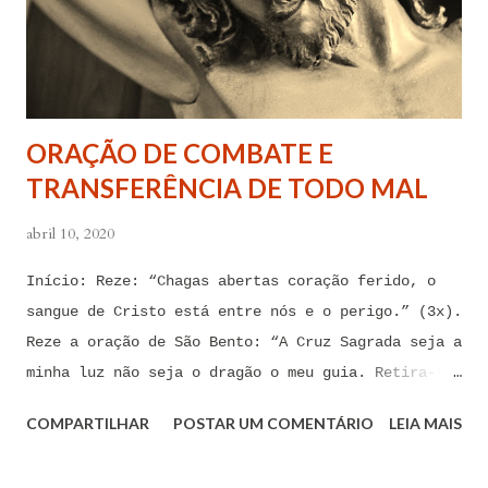
forças espirituais malignas que me amarram e
atormentam por meio desses sentimentos para que se
afastem de mim juntamente com todas as suas
tentações. Senhor Jesus, a partir de agora eu não
quero mais me deixar arrastar por esses espíritos
ORAÇÃO DE COMBATE E
de impotência, de apego, de escravidão
TRANSFERÊNCIA DE TODO MAL
sentimental, de devassidão, de adultério, de
louc...
abril 10, 2020
Início: Reze: “Chagas abertas coração ferido, o
sangue de Cristo está entre nós e o perigo.” (3x).
Reze a oração de São Bento: “A Cruz Sagrada seja a
minha luz não seja o dragão o meu guia. Retira-te
satanás nunca me aconselhes coisas vãs, é mau o
COMPARTILHAR
POSTAR UM COMENTÁRIO
LEIA MAIS
que me ofereces, bebe tu mesmo o teu veneno.” Reze
a pequena oração de exorcismo de Santo Antônio: