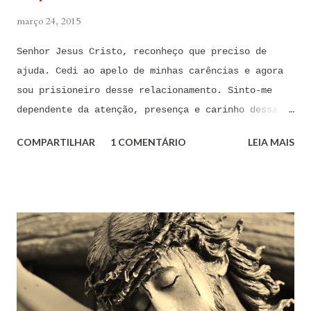
março 24, 2015
Senhor Jesus Cristo, reconheço que preciso de
ajuda. Cedi ao apelo de minhas carências e agora
sou prisioneiro desse relacionamento. Sinto-me
dependente da atenção, presença e carinho dessa
pessoa. Senhor, não encontro forças em mim mesmo
COMPARTILHAR
1 COMENTÁRIO
LEIA MAIS
para me libertar da influência dessas tentações. A
toda hora esses pensamentos e sentimentos de
paixão e desejo me invadem. Não consigo me livrar
deles, pois o meu coração não me obedece. A
tentação me venceu. E confesso a minha culpa por
ter cedido às suas insinuações me deixando
envolver. Mas, neste momento, eu me agarro com
todas as minhas forças ao poder de Tua Santa Cruz.
Jesus, eu suplico que o Senhor ordene a todas as