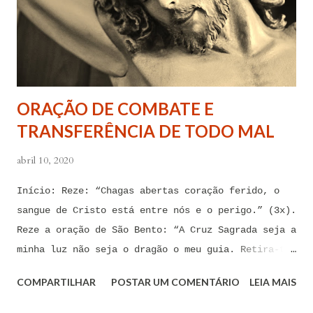
forças espirituais malignas que me amarram e
atormentam por meio desses sentimentos para que se
afastem de mim juntamente com todas as suas
tentações. Senhor Jesus, a partir de agora eu não
quero mais me deixar arrastar por esses espíritos
ORAÇÃO DE COMBATE E
de impotência, de apego, de escravidão
TRANSFERÊNCIA DE TODO MAL
sentimental, de devassidão, de adultério, de
louc...
abril 10, 2020
Início: Reze: “Chagas abertas coração ferido, o
sangue de Cristo está entre nós e o perigo.” (3x).
Reze a oração de São Bento: “A Cruz Sagrada seja a
minha luz não seja o dragão o meu guia. Retira-te
satanás nunca me aconselhes coisas vãs, é mau o
COMPARTILHAR
POSTAR UM COMENTÁRIO
LEIA MAIS
que me ofereces, bebe tu mesmo o teu veneno.” Reze
a pequena oração de exorcismo de Santo Antônio: