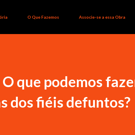
ória
O Que Fazemos
Associe-se a essa Obra
O que podemos faze
s dos fiéis defuntos?