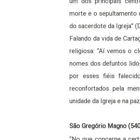
um dos principais centr
morte e o sepultamento d
do sacerdote da Igreja” (
Falando da vida de Cartag
religiosa: “Aí vemos o cl
nomes dos defuntos lid
por esses fiéis faleci
reconfortados pela me
unidade da Igreja e na paz
São Gregório Magno (540-6
“No que concerne a certa