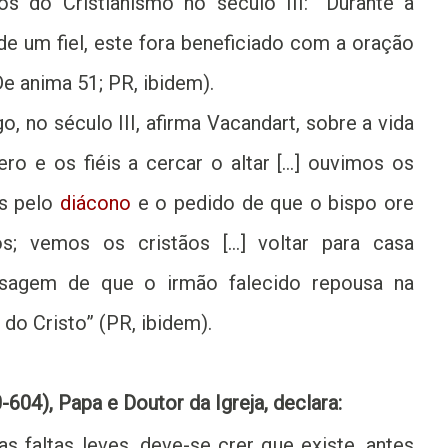
os do Cristianismo no século III: “Durante a
e um fiel, este fora beneficiado com a oração
De anima 51; PR, ibidem).
o, no século III, afirma Vacandart, sobre a vida
ero e os fiéis a cercar o altar […] ouvimos os
os pelo
diácono
e o pedido de que o bispo ore
dos; vemos os cristãos […] voltar para casa
nsagem de que o irmão falecido repousa na
 do Cristo” (PR, ibidem).
04), Papa e Doutor da Igreja, declara:
s faltas leves, deve-se crer que existe, antes