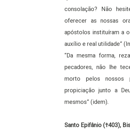
consolação? Não hesi
oferecer as nossas or
apóstolos instituíram a 
auxílio e real utilidade” (In
“Da mesma forma, reza
pecadores, não lhe te
morto pelos nossos p
propiciação junto a D
mesmos” (idem).
Santo Epifânio (†403), Bis