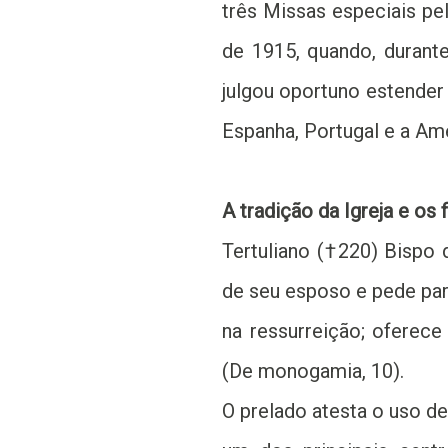
três Missas especiais pel
de 1915, quando, durant
julgou oportuno estender
Espanha, Portugal e a Amé
A tradição da Igreja e os 
Tertuliano (†220) Bispo 
de seu esposo e pede para
na ressurreição; oferece
(De monogamia, 10).
O prelado atesta o uso d