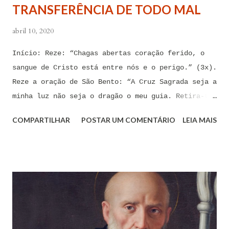
TRANSFERÊNCIA DE TODO MAL
sentimental, de devassidão, de adultério, de
louc...
abril 10, 2020
Início: Reze: “Chagas abertas coração ferido, o
sangue de Cristo está entre nós e o perigo.” (3x).
Reze a oração de São Bento: “A Cruz Sagrada seja a
minha luz não seja o dragão o meu guia. Retira-te
satanás nunca me aconselhes coisas vãs, é mau o
COMPARTILHAR
POSTAR UM COMENTÁRIO
LEIA MAIS
que me ofereces, bebe tu mesmo o teu veneno.” Reze
a pequena oração de exorcismo de Santo Antônio:
“Eis a cruz de Cristo! Fugi forças inimigas!
Venceu o Leão da tribo de Judá, A raiz de Davi!
Aleluia!” Proclame com fé e autoridade: “O Senhor
te confunda satã, confunda-te o Senhor.” (Zacarias
3,2) Reze: Ave Maria cheia de Graça... Oração: Eu
(diga seu nome completo), neste momento, coloco-me