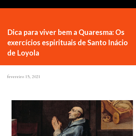
Dica para viver bem a Quaresma: Os
exercícios espirituais de Santo Inácio
de Loyola
fevereiro 15, 2021