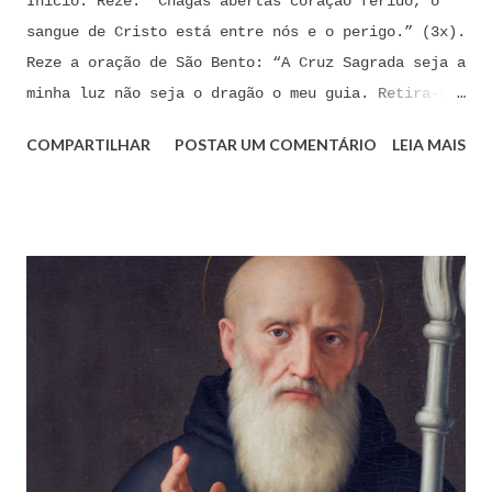
Início: Reze: “Chagas abertas coração ferido, o
sangue de Cristo está entre nós e o perigo.” (3x).
Reze a oração de São Bento: “A Cruz Sagrada seja a
minha luz não seja o dragão o meu guia. Retira-te
satanás nunca me aconselhes coisas vãs, é mau o
COMPARTILHAR
POSTAR UM COMENTÁRIO
LEIA MAIS
que me ofereces, bebe tu mesmo o teu veneno.” Reze
a pequena oração de exorcismo de Santo Antônio:
“Eis a cruz de Cristo! Fugi forças inimigas!
Venceu o Leão da tribo de Judá, A raiz de Davi!
Aleluia!” Proclame com fé e autoridade: “O Senhor
te confunda satã, confunda-te o Senhor.” (Zacarias
3,2) Reze: Ave Maria cheia de Graça... Oração: Eu
(diga seu nome completo), neste momento, coloco-me
na presença de meu Senhor, Rei e Salvador Jesus
Cristo, sob os cuidados e a intercessão de minha
Mãe Santíssima e Mãe do meu Senhor, a Virgem