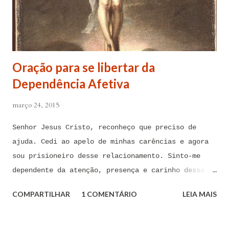
Oração para se libertar da
Dependência Afetiva
março 24, 2015
Senhor Jesus Cristo, reconheço que preciso de
ajuda. Cedi ao apelo de minhas carências e agora
sou prisioneiro desse relacionamento. Sinto-me
dependente da atenção, presença e carinho dessa
pessoa. Senhor, não encontro forças em mim mesmo
COMPARTILHAR
1 COMENTÁRIO
LEIA MAIS
para me libertar da influência dessas tentações. A
toda hora esses pensamentos e sentimentos de
paixão e desejo me invadem. Não consigo me livrar