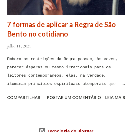
Maria, debaixo da poderosa proteção de São Miguel
Arcanjo e do meu Anjo da Guarda, para combater
contra todas as forças do mal, ações, ataques,
7 formas de aplicar a Regra de São
contaminações, armadilhas, en...
Bento no cotidiano
julho 11, 2021
Embora as restrições da Regra possam, às vezes,
parecer ásperas ou mesmo irracionais para os
leitores contemporâneos, elas, na verdade,
iluminam princípios espirituais atemporais que
podem ser de imenso valor hoje em dia A Regra de
COMPARTILHAR
POSTAR UM COMENTÁRIO
LEIA MAIS
São Bento foi composta há mais de 1.500 anos por
São Bento de Núrsia, considerado o pai do
monaquismo ocidental. Embora as restrições da
Regra possam, às vezes, parecer ásperas ou mesmo
Tecnologia do Blogger